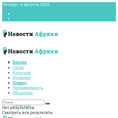
Четверг, 6 августа, 2026
Главная
Контакты
Бизнес
Бизнес
Спорт
Культура
Интернет
Туризм
Спорт
Недвижимость
Общество
Культура
Нет результатов
Смотреть все результаты