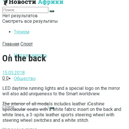
Интернет
Нет результатов
Смотреть все результаты
Туризм
Главная
Спорт
Недвижимость
On the back
15.05.2018
0
0
Общество
LED daytime running lights and a special logo on the mirror
will also add uniqueness to the Smart worldview.
The interior of all models includes leather iCeshine
spectacular seats with a white fabric insert on the back and
white lines, a 3-spite leather sports steering wheel with
steering wheel switches and a white stitch.