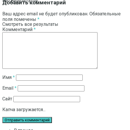
Нет результатов
Добавить комментарий
Ваш адрес email не будет опубликован.
Обязательные
поля помечены
*
Смотреть все результаты
Комментарий
*
Имя
*
Email
*
Сайт
Капча загружается...