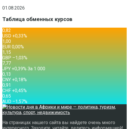
01.08.2026
Таблица обменных курсов
0,82
USD
+0,33
%
1,00
EUR
0,00
%
1,15
GBP
–1,03
%
7,77
JPY
+0,39
%
За 1 000
0,13
CNY
+0,18
%
0,91
CHF
+0,45
%
0,65
AUD
–1,57
%
На страницах нашего сайта вы найдете очень много
интересного. Заходите, читайте, делитесь информацией!