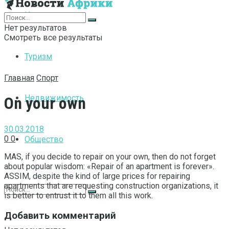
Интернет
Нет результатов
Смотреть все результаты
Туризм
Главная
Спорт
Недвижимость
On your own
30.03.2018
0
0
Общество
MAS, if you decide to repair on your own, then do not forget
about popular wisdom: «Repair of an apartment is forever».
ASSIM, despite the kind of large prices for repairing
apartments that are requesting construction organizations, it
is better to entrust it to them all this work.
Добавить комментарий