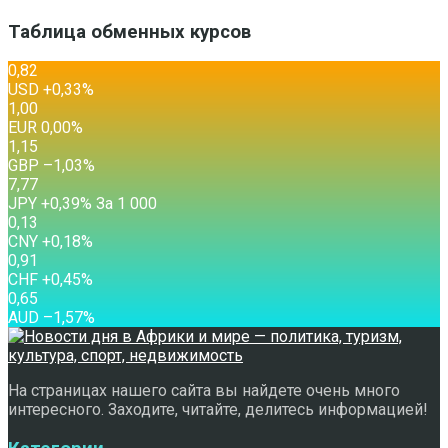
Таблица обменных курсов
0,82
USD
+0,33
%
1,00
EUR
0,00
%
1,15
GBP
–1,03
%
7,77
JPY
+0,39
%
За 1 000
0,13
CNY
+0,18
%
0,91
CHF
+0,45
%
0,65
AUD
–1,57
%
На страницах нашего сайта вы найдете очень много
интересного. Заходите, читайте, делитесь информацией!