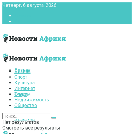
Четверг, 6 августа, 2026
Главная
Контакты
Бизнес
Бизнес
Спорт
Культура
Интернет
Туризм
Спорт
Недвижимость
Общество
Культура
Нет результатов
Смотреть все результаты