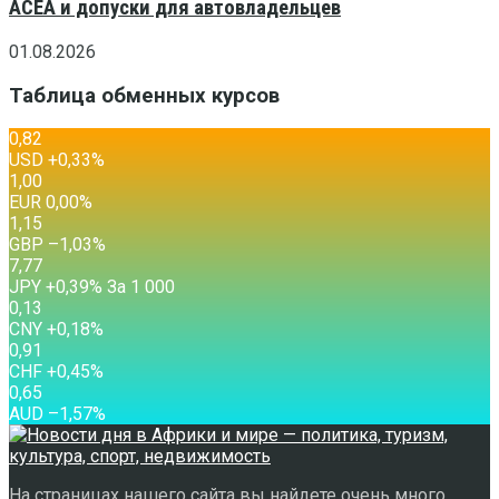
ACEA и допуски для автовладельцев
01.08.2026
Таблица обменных курсов
0,82
USD
+0,33
%
1,00
EUR
0,00
%
1,15
GBP
–1,03
%
7,77
JPY
+0,39
%
За 1 000
0,13
CNY
+0,18
%
0,91
CHF
+0,45
%
0,65
AUD
–1,57
%
На страницах нашего сайта вы найдете очень много