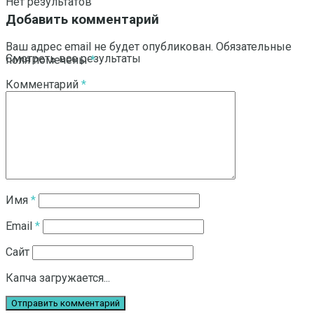
Нет результатов
Добавить комментарий
Ваш адрес email не будет опубликован.
Обязательные
Смотреть все результаты
поля помечены
*
Комментарий
*
Имя
*
Email
*
Сайт
Капча загружается...