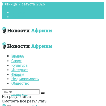
Пятница, 7 августа, 2026
Главная
Контакты
Бизнес
Бизнес
Спорт
Культура
Интернет
Туризм
Спорт
Недвижимость
Общество
Культура
Нет результатов
Смотреть все результаты