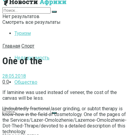
Интернет
Нет результатов
Смотреть все результаты
Туризм
Главная
Спорт
Недвижимость
One of the
28.05.2018
0
0
Общество
If laminine was used instead of veneer, the cost of the
canvas will be less.
Undoubtedly fractional laser grinding, or subtot therapy is
know-how in the field of cosmetology. One of the pages of
the Services/Lazer-Omolozhenie/Lazernoe-Omolozhenie-
Dot-Thed-Thrape/devoted to a detailed description of this
technology.