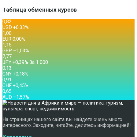
Таблица обменных курсов
0,82
USD
+0,33
%
1,00
EUR
0,00
%
1,15
GBP
–1,03
%
7,77
JPY
+0,39
%
За 1 000
0,13
CNY
+0,18
%
0,91
CHF
+0,45
%
0,65
AUD
–1,57
%
На страницах нашего сайта вы найдете очень много
интересного. Заходите, читайте, делитесь информацией!