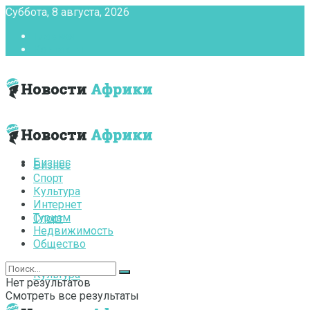
Суббота, 8 августа, 2026
Главная
Контакты
Бизнес
Бизнес
Спорт
Культура
Интернет
Туризм
Спорт
Недвижимость
Общество
Культура
Нет результатов
Смотреть все результаты