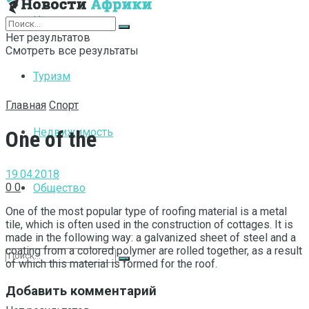
Интернет
Нет результатов
Смотреть все результаты
Туризм
Главная
Спорт
Недвижимость
One of the
19.04.2018
0
0
Общество
One of the most popular type of roofing material is a metal
tile, which is often used in the construction of cottages.
It is
made in the following way: a galvanized sheet of steel and a
coating from a colored polymer are rolled together, as a result
of which this material is formed for the roof.
Добавить комментарий