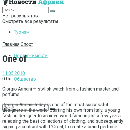
Интернет
Нет результатов
Смотреть все результаты
Туризм
Главная
Спорт
Недвижимость
One of
11.05.2018
0
0
Общество
Giorgio Armani — stylish watch from a fashion master and
perfume
Georgio Armani today is one of the most successful
designers in the world. Starting his own from Italy, a young
fashion designer to achieve world fame in just a few years,
releasing the best collections of clothing, and subsequently
signing a contract with L’Oreal, to create a brand perfume.