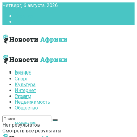
Четверг, 6 августа, 2026
Главная
Контакты
Бизнес
Бизнес
Спорт
Культура
Интернет
Туризм
Спорт
Недвижимость
Общество
Культура
Нет результатов
Смотреть все результаты