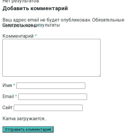
Нет результатов
Добавить комментарий
Ваш адрес email не будет опубликован.
Обязательные
Смотреть все результаты
поля помечены
*
Комментарий
*
Имя
*
Email
*
Сайт
Капча загружается...