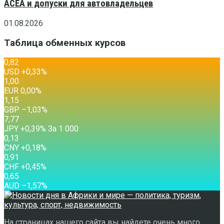
ACEA и допуски для автовладельцев
01.08.2026
Таблица обменных курсов
0,82
USD
+0,33
%
1,00
EUR
0,00
%
1,15
GBP
–1,03
%
7,77
JPY
+0,39
%
За 1 000
0,13
CNY
+0,18
%
0,91
CHF
+0,45
%
0,65
AUD
–1,57
%
На страницах нашего сайта вы найдете очень много