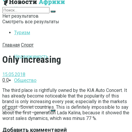
Интернет
Нет результатов
Смотреть все результаты
Туризм
Главная
Спорт
Недвижимость
Only increasing
15.05.2018
0
0
Общество
The third place is rightfully owned by the KIA Auto Concert.
It
has already become noticeable that the popularity of this
brand is only increasing every year, especially in the markets
of post -Soviet countries. This is definitely impossible to say
about the first -generation Lada Kalina, because it showed the
worst sales dynamics, which was minus 77 %.
Добавить комментарий