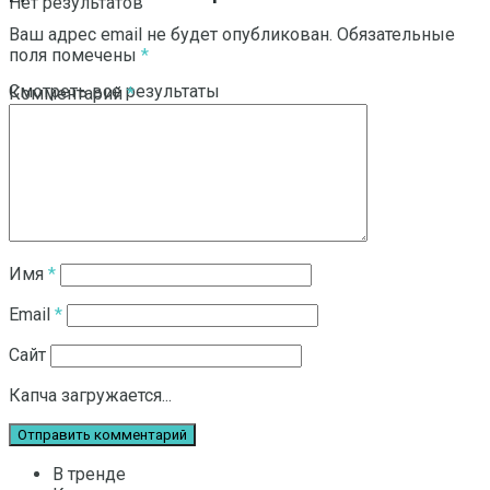
Нет результатов
Ваш адрес email не будет опубликован.
Обязательные
поля помечены
*
Смотреть все результаты
Комментарий
*
Имя
*
Email
*
Сайт
Капча загружается...
В тренде