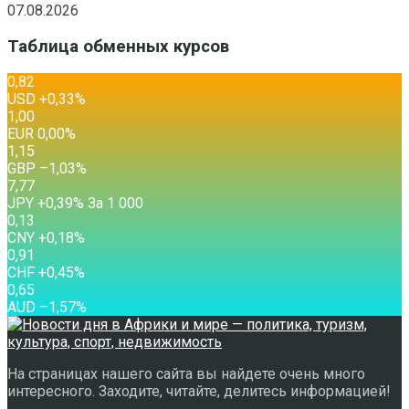
07.08.2026
Таблица обменных курсов
0,82
USD
+0,33
%
1,00
EUR
0,00
%
1,15
GBP
–1,03
%
7,77
JPY
+0,39
%
За 1 000
0,13
CNY
+0,18
%
0,91
CHF
+0,45
%
0,65
AUD
–1,57
%
На страницах нашего сайта вы найдете очень много
интересного. Заходите, читайте, делитесь информацией!