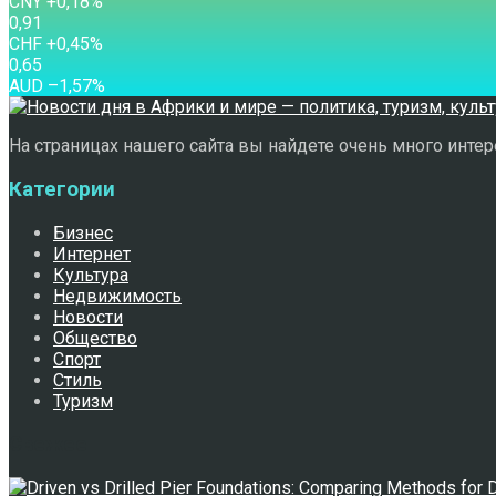
CNY
+0,18
%
0,91
CHF
+0,45
%
0,65
AUD
–1,57
%
На страницах нашего сайта вы найдете очень много интере
Категории
Бизнес
Интернет
Культура
Недвижимость
Новости
Общество
Спорт
Стиль
Туризм
Свежее