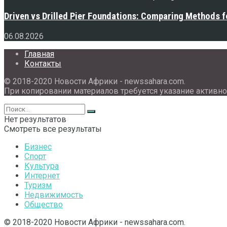
Driven vs Drilled Pier Foundations: Comparing Methods f
06.08.2026
Главная
Контакты
© 2018-2020 Новости Африки - newssahara.com.
При копировании материалов требуется указание активно
Нет результатов
Смотреть все результаты
Бизнес
Спорт
Культура
Интернет
Туризм
Недвижимость
Общество
© 2018-2020 Новости Африки - newssahara.com.