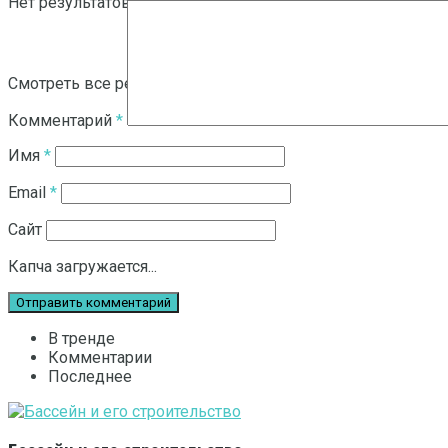
Нет результатов
Смотреть все результаты
Комментарий
*
Имя
*
Email
*
Сайт
Капча загружается...
В тренде
Комментарии
Последнее