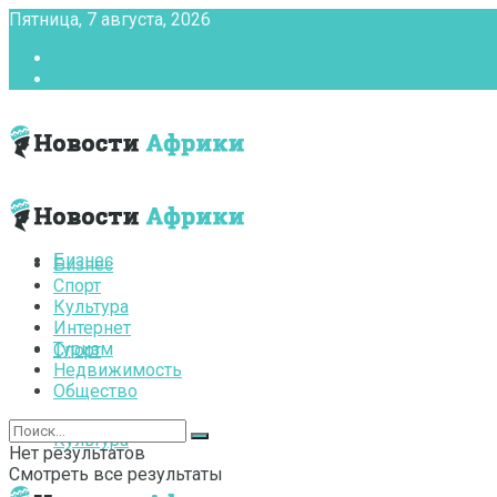
Пятница, 7 августа, 2026
Главная
Контакты
Бизнес
Бизнес
Спорт
Культура
Интернет
Туризм
Спорт
Недвижимость
Общество
Культура
Нет результатов
Смотреть все результаты