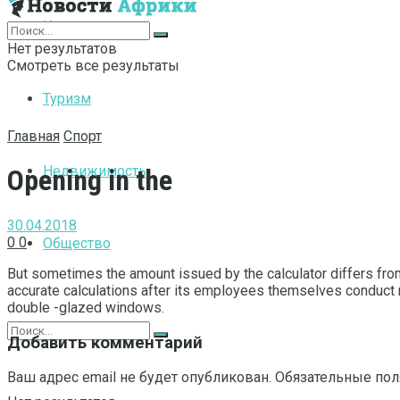
Интернет
Нет результатов
Смотреть все результаты
Туризм
Главная
Спорт
Недвижимость
Opening in the
30.04.2018
0
0
Общество
But sometimes the amount issued by the calculator differs from 
accurate calculations after its employees themselves conduct m
double -glazed windows.
Добавить комментарий
Ваш адрес email не будет опубликован.
Обязательные по