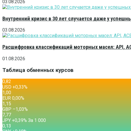
03.08.2026
Внутренний кризис в 30 лет случается даже у успешн
03.08.2026
Расшифровка классификаций моторных масел: API, A
01.08.2026
Таблица обменных курсов
0,82
USD
+0,33
%
1,00
EUR
0,00
%
1,15
GBP
–1,03
%
7,77
JPY
+0,39
%
За 1 000
0,13