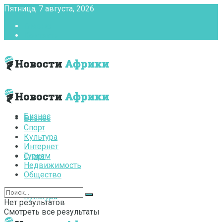
Пятница, 7 августа, 2026
Главная
Контакты
Бизнес
Бизнес
Спорт
Культура
Интернет
Туризм
Спорт
Недвижимость
Общество
Культура
Нет результатов
Смотреть все результаты