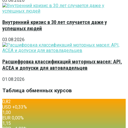
03.08.2026
Внутренний кризис в 30 лет случается даже у
успешных людей
03.08.2026
Расшифровка классификаций моторных масел: API,
ACEA и допуски для автовладельцев
01.08.2026
Таблица обменных курсов
0,82
USD
+0,33
%
1,00
EUR
0,00
%
1,15