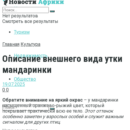
Интернет
Нет результатов
Смотреть все результаты
Туризм
Главная
Культура
Недвижимость
Описание внешнего вида утки
мандаринки
Общество
19.07.2025
0
0
Обратите внимание на яркий окрас
– у мандаринки
насыщенный оранжево-рыжий цвет, который
покрывает практически всю ее тело.
Этот оттенок
особенно заметен у взрослых особей и служит важным
сигналом для других птиц
.