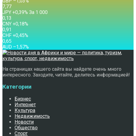
GBP
–1,03
%
7,77
JPY
+0,39
%
За 1 000
0,13
CNY
+0,18
%
0,91
CHF
+0,45
%
0,65
AUD
–1,57
%
На страницах нашего сайта вы найдете очень много
интересного. Заходите, читайте, делитесь информацией!
Категории
Бизнес
Интернет
Культура
Недвижимость
Новости
Общество
Спорт