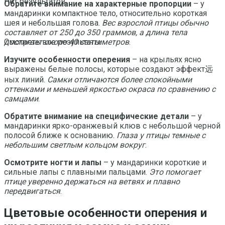
Нет результатов
Обратите внимание на характерные пропорции
– у
мандаринки компактное тело, относительно короткая
шея и небольшая голова.
Вес взрослой птицы обычно
составляет от 250 до 350 граммов, а длина тела
достигает около 40 сантиметров
.
Смотреть все результаты
Изучите особенности оперения
– на крыльях ясно
выражены белые полосы, которые создают эффект远
ных линий.
Самки отличаются более спокойными
оттенками и меньшей яркостью окраса по сравнению с
самцами
.
Обратите внимание на специфические детали
– у
мандаринки ярко-оранжевый клюв с небольшой черной
полосой ближе к основанию.
Глаза у птицы темные с
небольшим светлым кольцом вокруг
.
Осмотрите ногти и лапы
– у мандаринки короткие и
сильные лапы с плавными пальцами.
Это помогает
птице уверенно держаться на ветвях и плавно
передвигаться
.
Цветовые особенности оперения и