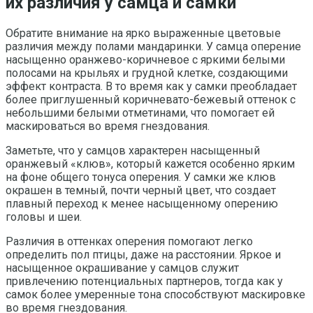
их различия у самца и самки
Обратите внимание на ярко выраженные цветовые
различия между полами мандаринки. У самца оперение
насыщенно оранжево-коричневое с яркими белыми
полосами на крыльях и грудной клетке, создающими
эффект контраста. В то время как у самки преобладает
более приглушенный коричневато-бежевый оттенок с
небольшими белыми отметинами, что помогает ей
маскироваться во время гнездования.
Заметьте, что у самцов характерен насыщенный
оранжевый «клюв», который кажется особенно ярким
на фоне общего тонуса оперения. У самки же клюв
окрашен в темный, почти черный цвет, что создает
плавный переход к менее насыщенному оперению
головы и шеи.
Различия в оттенках оперения помогают легко
определить пол птицы, даже на расстоянии. Яркое и
насыщенное окрашивание у самцов служит
привлечению потенциальных партнеров, тогда как у
самок более умеренные тона способствуют маскировке
во время гнездования.