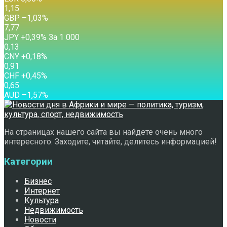
1,15
GBP
–1,03
%
7,77
JPY
+0,39
%
За 1 000
0,13
CNY
+0,18
%
0,91
CHF
+0,45
%
0,65
AUD
–1,57
%
На страницах нашего сайта вы найдете очень много
интересного. Заходите, читайте, делитесь информацией!
Категории
Бизнес
Интернет
Культура
Недвижимость
Новости