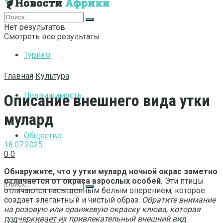
Интернет
Нет результатов
Смотреть все результаты
Туризм
Главная
Культура
Недвижимость
Описание внешнего вида утки
мулард
Общество
18.07.2025
0
0
Обнаружите, что у утки мулард ночной окрас заметно
отличается от окраса взрослых особей.
Эти птицы
отличаются насыщенным белым оперением, которое
создает элегантный и чистый образ.
Обратите внимание
на розовую или оранжевую окраску клюва, которая
подчеркивает их привлекательный внешний вид
.