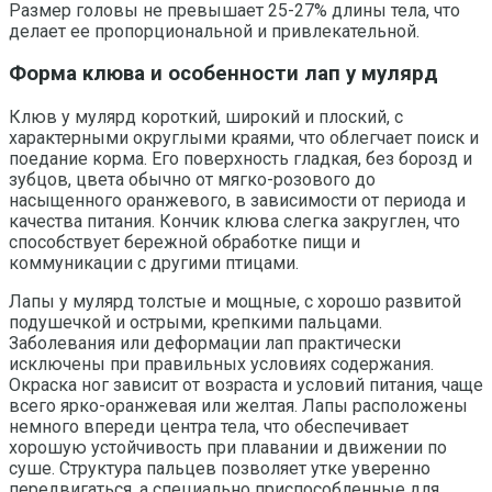
Размер головы не превышает 25-27% длины тела, что
делает ее пропорциональной и привлекательной.
Форма клюва и особенности лап у мулярд
Клюв у мулярд короткий, широкий и плоский, с
характерными округлыми краями, что облегчает поиск и
поедание корма. Его поверхность гладкая, без борозд и
зубцов, цвета обычно от мягко-розового до
насыщенного оранжевого, в зависимости от периода и
качества питания. Кончик клюва слегка закруглен, что
способствует бережной обработке пищи и
коммуникации с другими птицами.
Лапы у мулярд толстые и мощные, с хорошо развитой
подушечкой и острыми, крепкими пальцами.
Заболевания или деформации лап практически
исключены при правильных условиях содержания.
Окраска ног зависит от возраста и условий питания, чаще
всего ярко-оранжевая или желтая. Лапы расположены
немного впереди центра тела, что обеспечивает
хорошую устойчивость при плавании и движении по
суше. Структура пальцев позволяет утке уверенно
передвигаться, а специально приспособленные для