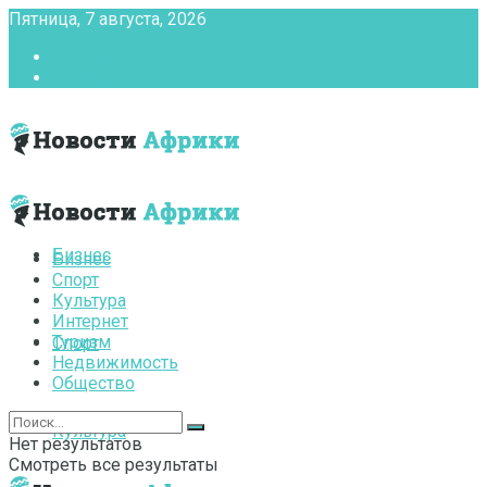
Пятница, 7 августа, 2026
Главная
Контакты
Бизнес
Бизнес
Спорт
Культура
Интернет
Туризм
Спорт
Недвижимость
Общество
Культура
Нет результатов
Смотреть все результаты