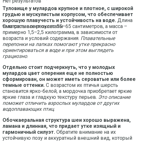
Нет результатов
Туловище у мулардов крупное и плотное, с широкой
грудью и мускулистым корпусом, что обеспечивает
хорошую плавучесть и устойчивость на воде.
Длина
тела составляет около 55–65 сантиметров, а масса –
Смотреть все результаты
примерно 1,5–2,5 килограмма, в зависимости от
возраста и условий содержания.
Плавательные
перепонки на лапках помогают утке прекрасно
ориентироваться в воде и при этом выглядеть
грациозно
.
Отдельно стоит подчеркнуть, что у молодых
мулардов цвет оперения еще не полностью
сформирован, он может иметь сероватые или более
темные оттенки.
С возрастом их птичья шерсть
становится ярко-белой, а мордочка приобретает яркие
яркие глаза и гладкую текстуру перьев.
Это описание
поможет отличить взрослых мулардов от других
водоплавающих птиц
.
Обочкаеральная структура шеи хорошо выражена,
ламана и длинная, что придает утке изящный и
гармоничный силуэт.
Обратите внимание на их
устойчивую позу и аккуратный внешний вид, который