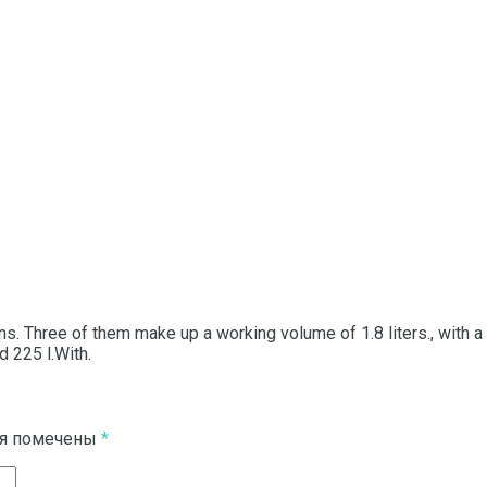
ns.
Three of them make up a working volume of 1.8 liters., with a ca
d 225 l.With.
ля помечены
*