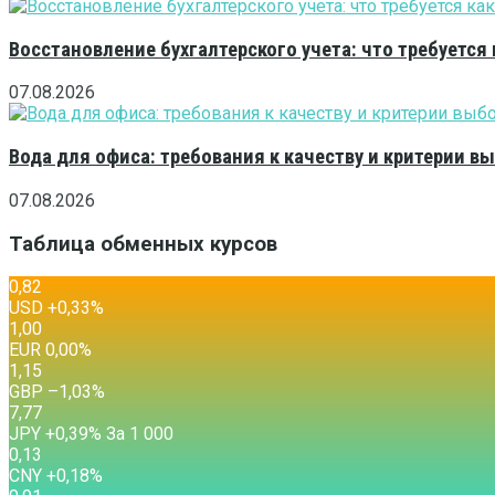
Восстановление бухгалтерского учета: что требуется 
07.08.2026
Вода для офиса: требования к качеству и критерии 
07.08.2026
Таблица обменных курсов
0,82
USD
+0,33
%
1,00
EUR
0,00
%
1,15
GBP
–1,03
%
7,77
JPY
+0,39
%
За 1 000
0,13
CNY
+0,18
%