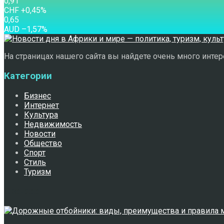
0,91
CHF
+0,45
%
0,65
AUD
–1,57
%
На страницах нашего сайта вы найдете очень много интере
Категории
Бизнес
Интернет
Культура
Недвижимость
Новости
Общество
Спорт
Стиль
Туризм
Свежее