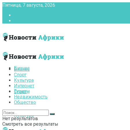
Пятница, 7 августа, 2026
Главная
Контакты
Бизнес
Бизнес
Спорт
Культура
Интернет
Туризм
Спорт
Недвижимость
Общество
Культура
Нет результатов
Смотреть все результаты