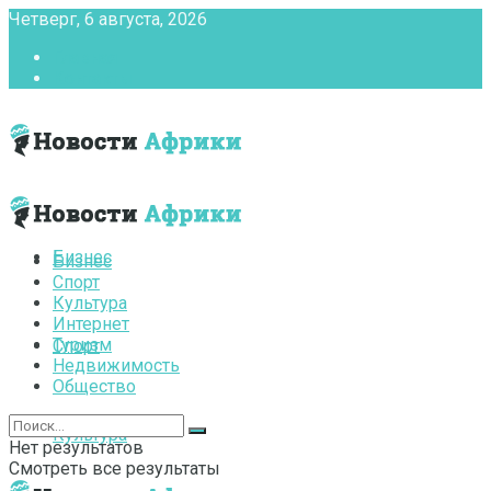
Четверг, 6 августа, 2026
Главная
Контакты
Бизнес
Бизнес
Спорт
Культура
Интернет
Туризм
Спорт
Недвижимость
Общество
Культура
Нет результатов
Смотреть все результаты