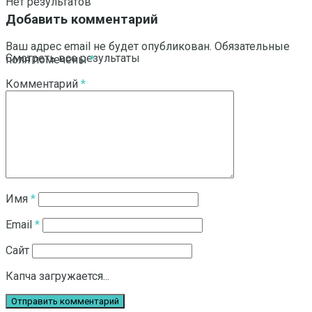
Нет результатов
Добавить комментарий
Ваш адрес email не будет опубликован.
Обязательные
Смотреть все результаты
поля помечены
*
Комментарий
*
Имя
*
Email
*
Сайт
Капча загружается...