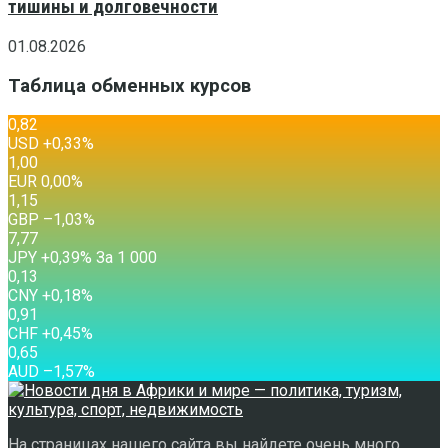
тишины и долговечности
01.08.2026
Таблица обменных курсов
0,82
USD
+0,33
%
1,00
EUR
0,00
%
1,15
GBP
–1,03
%
7,77
JPY
+0,39
%
За 1 000
0,13
CNY
+0,18
%
0,91
CHF
+0,45
%
0,65
AUD
–1,57
%
На страницах нашего сайта вы найдете очень много