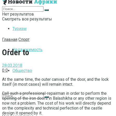
Интернет
Нет результатов
Смотреть все результаты
Туризм
Главная
Спорт
Недвижимость
Order to
28.03.2018
0
0
Общество
At the same time, the outer canvas of the door, and the lock
itself (in most cases) will remain intact.
Call such a professional-repairman in order to perform the
opening of the iron doors in Balashikha or any other region is
now not a problem. The cost of his work will directly depend
on the complexity and technical perfection of the castle
design it opened by it.