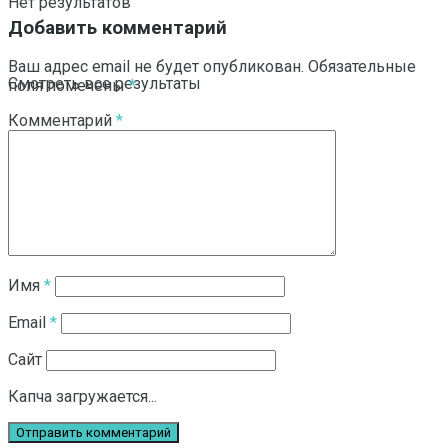
Нет результатов
Добавить комментарий
Ваш адрес email не будет опубликован.
Обязательные
Смотреть все результаты
поля помечены
*
Комментарий
*
Имя
*
Email
*
Сайт
Капча загружается...