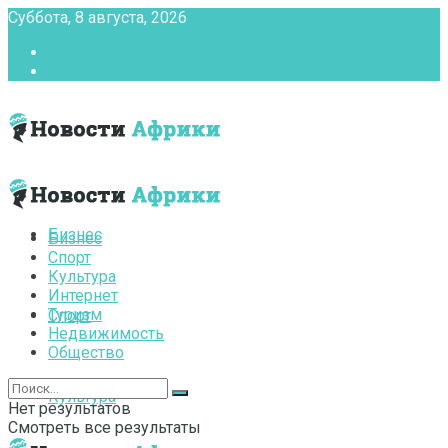
Суббота, 8 августа, 2026
Главная
Контакты
Бизнес
Бизнес
Спорт
Культура
Интернет
Туризм
Спорт
Недвижимость
Общество
Культура
Нет результатов
Смотреть все результаты