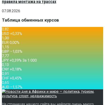
правила монтажа на трассах
07.08.2026
Таблица обменных курсов
0,82
USD
+0,33
%
1,00
EUR
0,00
%
1,15
GBP
–1,03
%
7,77
JPY
+0,39
%
За 1 000
0,13
CNY
+0,18
%
0,91
CHF
+0,45
%
0,65
AUD
–1,57
%
На страницах нашего сайта вы найдете очень много