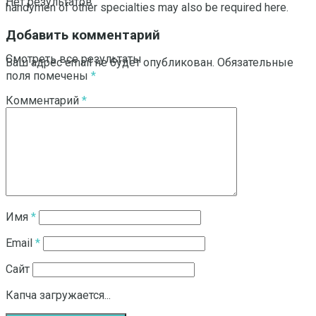
Нет результатов
handymen of other specialties may also be required here.
Добавить комментарий
Смотреть все результаты
Ваш адрес email не будет опубликован.
Обязательные
поля помечены
*
Комментарий
*
Имя
*
Email
*
Сайт
Капча загружается...