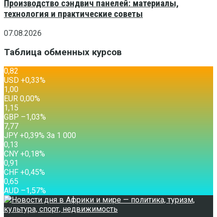
Производство сэндвич панелей: материалы,
технология и практические советы
07.08.2026
Таблица обменных курсов
0,82
USD
+0,33
%
1,00
EUR
0,00
%
1,15
GBP
–1,03
%
7,77
JPY
+0,39
%
За 1 000
0,13
CNY
+0,18
%
0,91
CHF
+0,45
%
0,65
AUD
–1,57
%