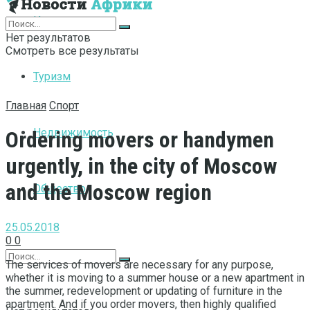
Интернет
Нет результатов
Смотреть все результаты
Туризм
Главная
Спорт
Недвижимость
Ordering movers or handymen
urgently, in the city of Moscow
and the Moscow region
Общество
25.05.2018
0
0
The services of movers are necessary for any purpose,
whether it is moving to a summer house or a new apartment in
the summer, redevelopment or updating of furniture in the
apartment.
And if you order movers, then highly qualified