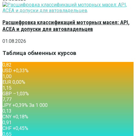
Расшифровка классификаций моторных масел: API,
ACEA и допуски для автовладельцев
01.08.2026
Таблица обменных курсов
0,82
USD
+0,33
%
1,00
EUR
0,00
%
1,15
GBP
–1,03
%
7,77
JPY
+0,39
%
За 1 000
0,13
CNY
+0,18
%
0,91
CHF
+0,45
%
0,65