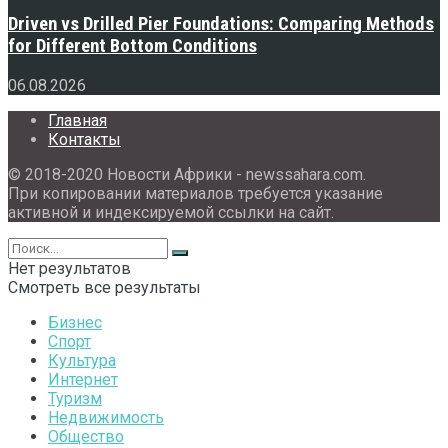
Driven vs Drilled Pier Foundations: Comparing Methods
for Different Bottom Conditions
06.08.2026
Главная
Контакты
© 2018-2020 Новости Африки - newssahara.com.
При копировании материалов требуется указание
активной и индексируемой ссылки на сайт.
Нет результатов
Смотреть все результаты
Бизнес
Спорт
Культура
Интернет
Туризм
Недвижимость
Общество