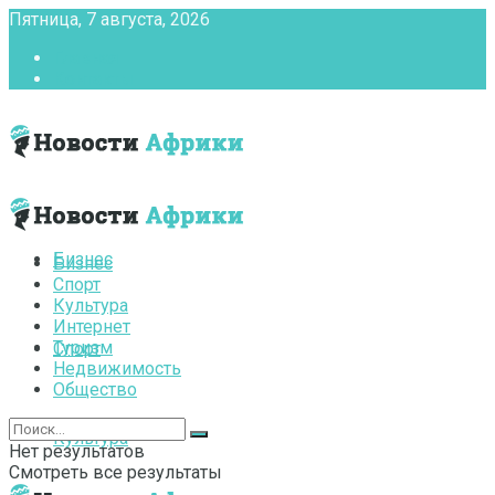
Пятница, 7 августа, 2026
Главная
Контакты
Бизнес
Бизнес
Спорт
Культура
Интернет
Туризм
Спорт
Недвижимость
Общество
Культура
Нет результатов
Смотреть все результаты