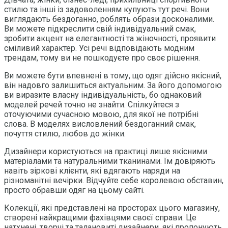
стилю та інші із задоволенням купують тут речі. Вони
виглядають бездоганно, роблять образи досконалими.
Ви можете підкреслити свій індивідуальний смак,
зробити акцент на елегантності та жіночності, проявити
сміливий характер. Усі речі відповідають модним
трендам, тому ви не пошкодуєте про своє рішення.
Ви можете бути впевнені в тому, що одяг дійсно якісний,
він надовго залишиться актуальним. За його допомогою
ви виразите власну індивідуальність, бо однаковий
моделей речей точно не знайти. Спілкуйтеся з
оточуючими сучасною мовою, для якої не потрібні
слова. В моделях висловлений бездоганний смак,
почуття стилю, любов до жінки.
Дизайнери користуються на практиці лише якісними
матеріалами та натуральними тканинами. Їм довіряють
навіть зіркові клієнти, які вдягають наряди на
різноманітні вечірки. Відчуйте себе королевою обставин,
просто обравши одяг на цьому сайті.
Колекції, які представлені на просторах цього магазину,
створені найкращими фахівцями своєї справи. Це
натхнені, творчі та талановиті дизайнери, які пропонують