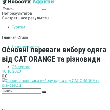
Интернет
Нет результатов
Смотреть все результаты
Туризм
Главная
Стиль
Недвижимость
Основні переваги вибору одяга
від CAT ORANGE та різновиди
Общество
16.10.2023
0
0