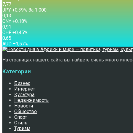
7,77
JPY
+0,39
%
За 1 000
0,13
CNY
+0,18
%
0,91
CHF
+0,45
%
0,65
AUD
–1,57
%
На страницах нашего сайта вы найдете очень много интере
Категории
Бизнес
Интернет
Культура
Недвижимость
Новости
Общество
Спорт
Стиль
Туризм