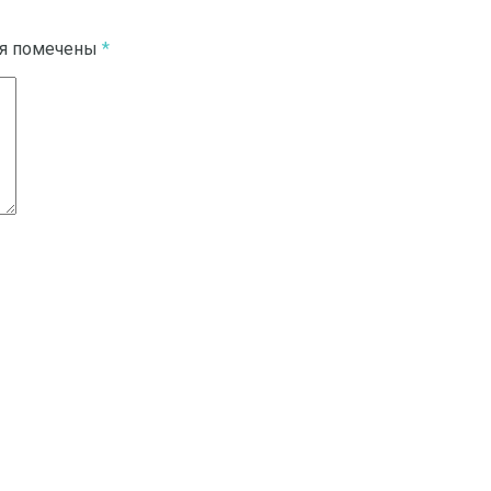
ля помечены
*