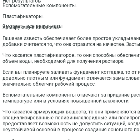
Нет результатов
Вспомогательные компоненты.
Пластификаторы.
Смотреть все результаты
Армирующие вещества.
Гашеная известь обеспечивает более простое укладыван
добавки считается то, что она отразится на качестве. За
Что касается пластификаторов, то они способны обеспеч
объем воды, необходимой для получения раствора.
Если вы планируете заливать фундамент коттеджа, то от
довольно плотным или фундамент отличается замысловат
значительно облегчит рабочий процесс.
Вспомогательные компоненты отвечают за придание раст
температуре или в условиях повышенной влажности.
Что касается армирующих веществ, то они применяются в 
специализированные поливинилхлоридные или полипропи
предоставляет возможность не допустить ситуаций, когда
неустойчивой основой в процессе создания основного по