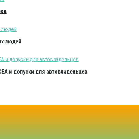
ров
ых людей
CEA и допуски для автовладельцев