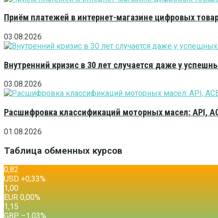
Приём платежей в интернет-магазине цифровых това
03.08.2026
Внутренний кризис в 30 лет случается даже у успешн
03.08.2026
Расшифровка классификаций моторных масел: API, A
01.08.2026
Таблица обменных курсов
0,82
USD
+0,33
%
1,00
EUR
0,00
%
1,15
GBP
–1,03
%