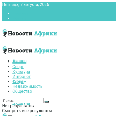
Пятница, 7 августа, 2026
Главная
Контакты
Бизнес
Бизнес
Спорт
Культура
Интернет
Туризм
Спорт
Недвижимость
Общество
Культура
Нет результатов
Смотреть все результаты