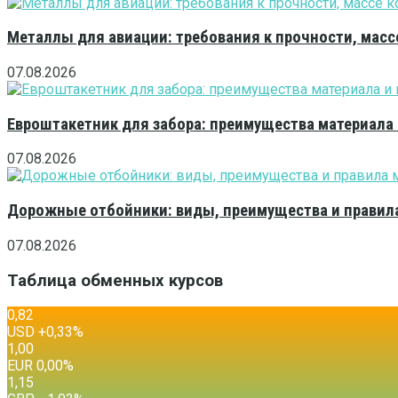
Металлы для авиации: требования к прочности, масс
07.08.2026
Евроштакетник для забора: преимущества материала
07.08.2026
Дорожные отбойники: виды, преимущества и правила
07.08.2026
Таблица обменных курсов
0,82
USD
+0,33
%
1,00
EUR
0,00
%
1,15