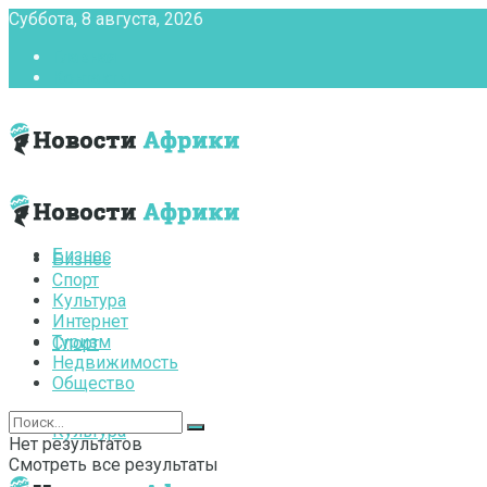
Суббота, 8 августа, 2026
Главная
Контакты
Бизнес
Бизнес
Спорт
Культура
Интернет
Туризм
Спорт
Недвижимость
Общество
Культура
Нет результатов
Смотреть все результаты