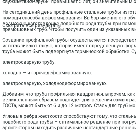
Нет результатов
службы такой трубы превышает 5 лет, он значительным об
На сегодняшний день профильные стальные трубы изгота
помощи способа деформирования. Выбор именно его обус
возможно изготовление подобного рода трубы при помощ
Смотреть все результаты
прямошовных труб. Чтобы получить один из указанных вид
Создание профильной трубы осуществляется посредством 
изготавливают такую, которая имеет определенную форму
труба может быть подвергнута термической обработке. С
электросварную трубу,
холодно — и горячедеформированную,
электросварную, холоднодеформированную.
Добавим, что труба профильная квадратная, впрочем, как
великолепным образом подойдет для решения самых разли
ГОСТа, может быть от 6 и до 12 метров. Сталь для труб мо
Угловые ребра жесткости способствуют тому, что сталь
подобного рода трубы – оптимальное решение при погрузо
архитектором находить различные нестандартные решени