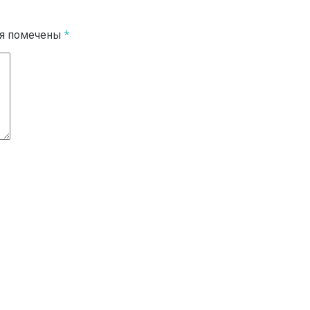
ля помечены
*