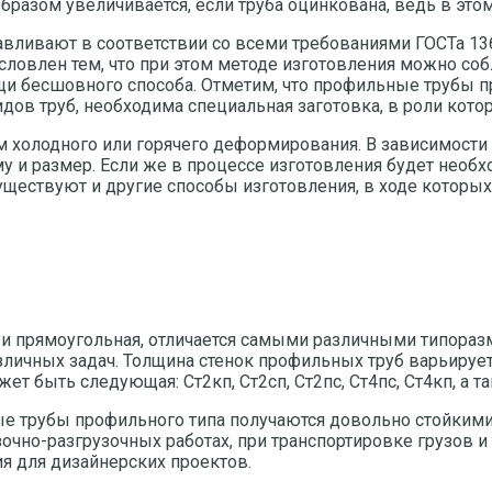
разом увеличивается, если труба оцинкована, ведь в этом 
вливают в соответствии со всеми требованиями ГОСТа 136
ловлен тем, что при этом методе изготовления можно соб
и бесшовного способа. Отметим, что профильные трубы п
ов труб, необходима специальная заготовка, в роли котор
холодного или горячего деформирования. В зависимости о
 и размер. Если же в процессе изготовления будет необх
уществуют и другие способы изготовления, в ходе которых
 и прямоугольная, отличается самыми различными типоразм
чных задач. Толщина стенок профильных труб варьируется 
жет быть следующая: Ст2кп, Ст2сп, Ст2пс, Ст4пс, Ст4кп, а т
ные трубы профильного типа получаются довольно стойким
чно-разгрузочных работах, при транспортировке грузов и т
я для дизайнерских проектов.