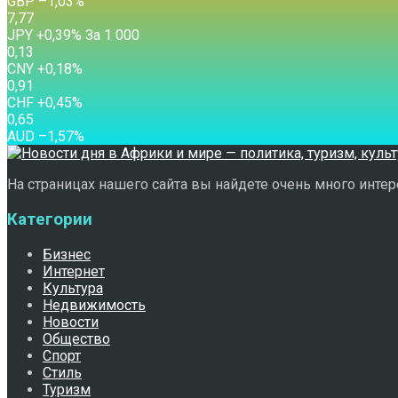
GBP
–1,03
%
7,77
JPY
+0,39
%
За 1 000
0,13
CNY
+0,18
%
0,91
CHF
+0,45
%
0,65
AUD
–1,57
%
На страницах нашего сайта вы найдете очень много интере
Категории
Бизнес
Интернет
Культура
Недвижимость
Новости
Общество
Спорт
Стиль
Туризм