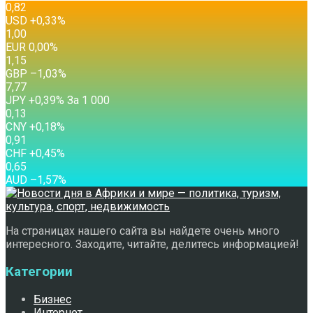
0,82
USD
+0,33
%
1,00
EUR
0,00
%
1,15
GBP
–1,03
%
7,77
JPY
+0,39
%
За 1 000
0,13
CNY
+0,18
%
0,91
CHF
+0,45
%
0,65
AUD
–1,57
%
На страницах нашего сайта вы найдете очень много
интересного. Заходите, читайте, делитесь информацией!
Категории
Бизнес
Интернет