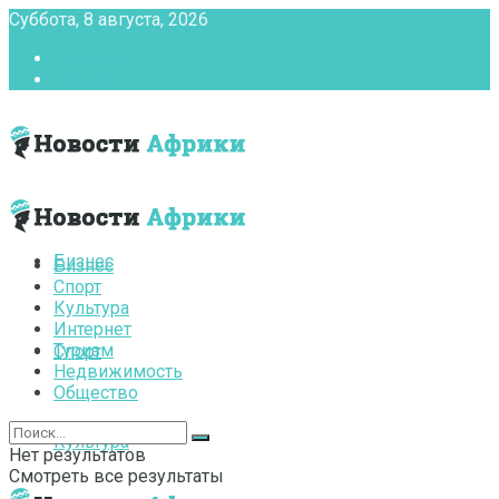
Суббота, 8 августа, 2026
Главная
Контакты
Бизнес
Бизнес
Спорт
Культура
Интернет
Туризм
Спорт
Недвижимость
Общество
Культура
Нет результатов
Смотреть все результаты