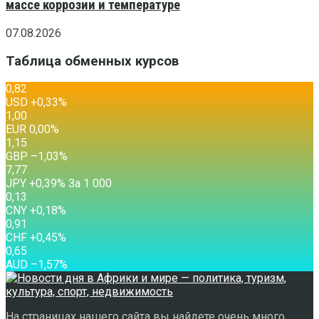
массе коррозии и температуре
07.08.2026
Таблица обменных курсов
0,82
USD
+0,33
%
1,00
EUR
0,00
%
1,15
GBP
–1,03
%
7,77
JPY
+0,39
%
За 1 000
0,13
CNY
+0,18
%
0,91
CHF
+0,45
%
0,65
AUD
–1,57
%
На страницах нашего сайта вы найдете очень много