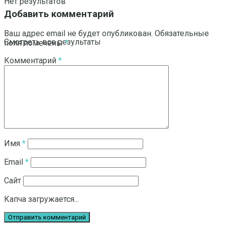
Нет результатов
Добавить комментарий
Ваш адрес email не будет опубликован.
Обязательные
Смотреть все результаты
поля помечены
*
Комментарий
*
Имя
*
Email
*
Сайт
Капча загружается...