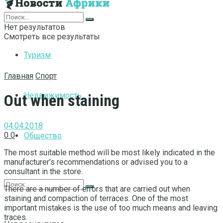
Интернет
Нет результатов
Смотреть все результаты
Туризм
Главная
Спорт
Недвижимость
Out when staining
04.04.2018
0
0
Общество
The most suitable method will be most likely indicated in the
manufacturer’s recommendations or advised you to a
consultant in the store.
There are a number of errors that are carried out when
staining and compaction of terraces. One of the most
important mistakes is the use of too much means and leaving
traces.