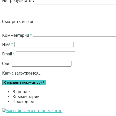
Нет результатов
Смотреть все результаты
Комментарий
*
Имя
*
Email
*
Сайт
Капча загружается...
В тренде
Комментарии
Последнее