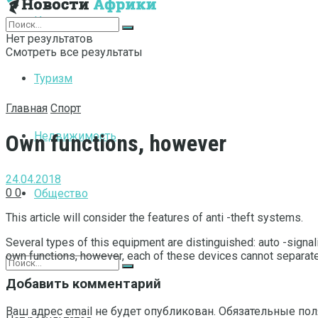
Интернет
Нет результатов
Смотреть все результаты
Туризм
Главная
Спорт
Недвижимость
Own functions, however
24.04.2018
0
0
Общество
This article will consider the features of anti -theft systems.
Several types of this equipment are distinguished: auto -signal
own functions, however, each of these devices cannot separatel
Добавить комментарий
Ваш адрес email не будет опубликован.
Обязательные по