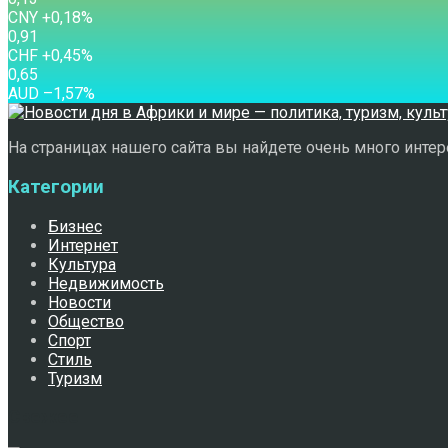
CNY
+0,18
%
0,91
CHF
+0,45
%
0,65
AUD
–1,57
%
На страницах нашего сайта вы найдете очень много интере
Категории
Бизнес
Интернет
Культура
Недвижимость
Новости
Общество
Спорт
Стиль
Туризм
Свежее