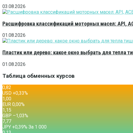
03.08.2026
Расшифровка классификаций моторных масел: API, A
01.08.2026
Пластик или дерево: какое окно выбрать для тепла 
01.08.2026
Таблица обменных курсов
0,82
USD
+0,33
%
1,00
EUR
0,00
%
1,15
GBP
–1,03
%
7,77
JPY
+0,39
%
За 1 000
0,13