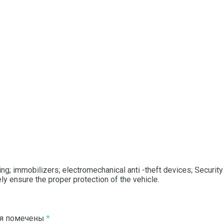
ing; immobilizers; electromechanical anti -theft devices; Securi
y ensure the proper protection of the vehicle.
ля помечены
*