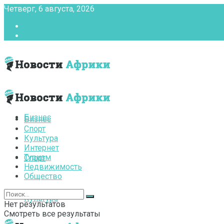
Четверг, 6 августа, 2026
Главная
Контакты
Бизнес
Бизнес
Спорт
Культура
Интернет
Туризм
Спорт
Недвижимость
Общество
Культура
Нет результатов
Смотреть все результаты