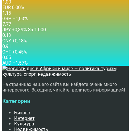
1,00
EUR
0,00
%
1,15
GBP
–1,03
%
7,77
JPY
+0,39
%
За 1 000
0,13
CNY
+0,18
%
0,91
CHF
+0,45
%
0,65
AUD
–1,57
%
На страницах нашего сайта вы найдете очень много
интересного. Заходите, читайте, делитесь информацией!
Категории
Бизнес
Интернет
Культура
Недвижимость