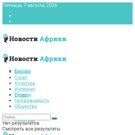
Пятница, 7 августа, 2026
Главная
Контакты
Бизнес
Бизнес
Спорт
Культура
Интернет
Туризм
Спорт
Недвижимость
Общество
Культура
Нет результатов
Смотреть все результаты