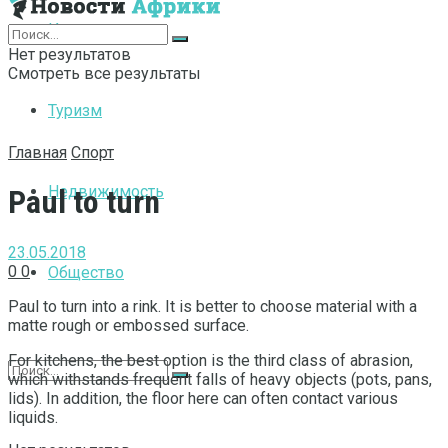
Интернет
Нет результатов
Смотреть все результаты
Туризм
Главная
Спорт
Недвижимость
Paul to turn
23.05.2018
0
0
Общество
Paul to turn into a rink. It is better to choose material with a
matte rough or embossed surface.
For kitchens, the best option is the third class of abrasion,
which withstands frequent falls of heavy objects (pots, pans,
lids). In addition, the floor here can often contact various
liquids.