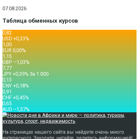
07.08.2026
Таблица обменных курсов
0,82
USD
+0,33
%
1,00
EUR
0,00
%
1,15
GBP
–1,03
%
7,77
JPY
+0,39
%
За 1 000
0,13
CNY
+0,18
%
0,91
CHF
+0,45
%
0,65
AUD
–1,57
%
На страницах нашего сайта вы найдете очень много
интересного. Заходите, читайте, делитесь информацией!