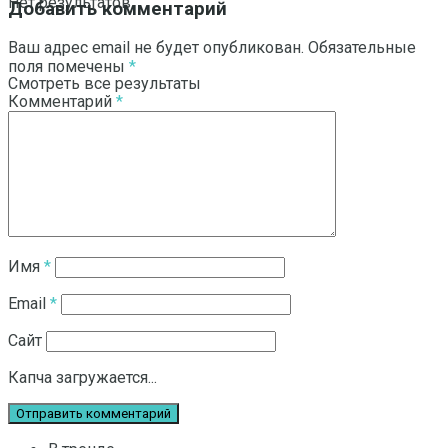
Нет результатов
Добавить комментарий
Ваш адрес email не будет опубликован.
Обязательные
поля помечены
*
Смотреть все результаты
Комментарий
*
Имя
*
Email
*
Сайт
Капча загружается...