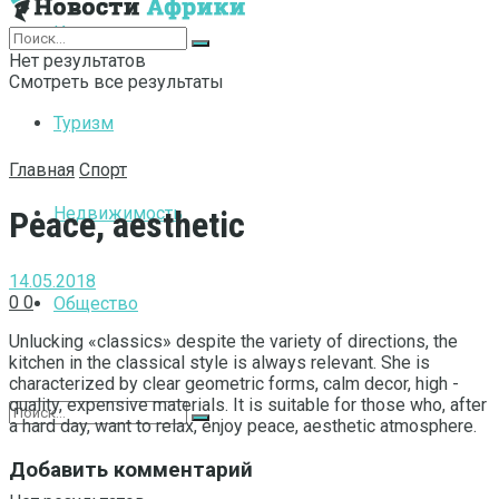
Интернет
Нет результатов
Смотреть все результаты
Туризм
Главная
Спорт
Недвижимость
Peace, aesthetic
14.05.2018
0
0
Общество
Unlucking «classics» despite the variety of directions, the
kitchen in the classical style is always relevant.
She is
characterized by clear geometric forms, calm decor, high -
quality, expensive materials. It is suitable for those who, after
a hard day, want to relax, enjoy peace, aesthetic atmosphere.
Добавить комментарий