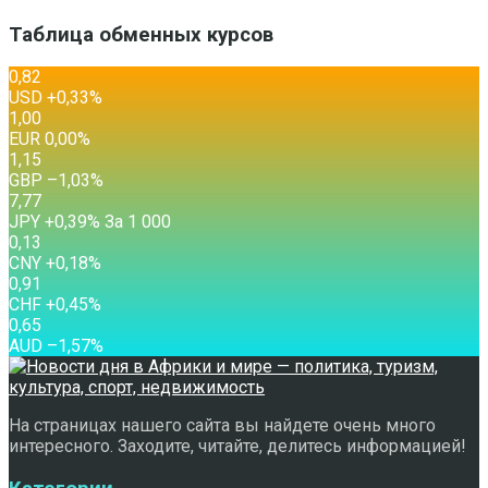
Таблица обменных курсов
0,82
USD
+0,33
%
1,00
EUR
0,00
%
1,15
GBP
–1,03
%
7,77
JPY
+0,39
%
За 1 000
0,13
CNY
+0,18
%
0,91
CHF
+0,45
%
0,65
AUD
–1,57
%
На страницах нашего сайта вы найдете очень много
интересного. Заходите, читайте, делитесь информацией!