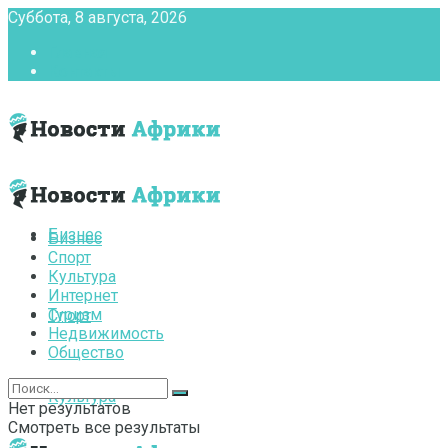
Суббота, 8 августа, 2026
Главная
Контакты
Бизнес
Бизнес
Спорт
Культура
Интернет
Туризм
Спорт
Недвижимость
Общество
Культура
Нет результатов
Смотреть все результаты