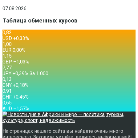
07.08.2026
Таблица обменных курсов
0,82
USD
+0,33
%
1,00
EUR
0,00
%
1,15
GBP
–1,03
%
7,77
JPY
+0,39
%
За 1 000
0,13
CNY
+0,18
%
0,91
CHF
+0,45
%
0,65
AUD
–1,57
%
На страницах нашего сайта вы найдете очень много
интересного. Заходите, читайте, делитесь информацией!