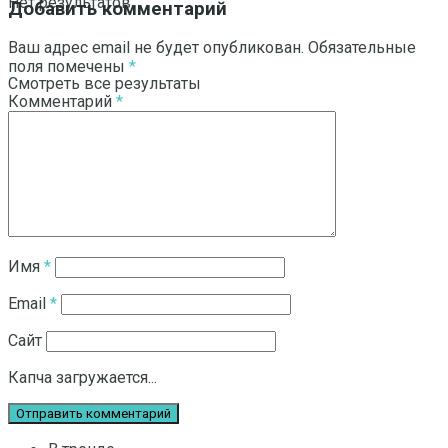
Нет результатов
Добавить комментарий
Ваш адрес email не будет опубликован.
Обязательные
поля помечены
*
Смотреть все результаты
Комментарий
*
Имя
*
Email
*
Сайт
Капча загружается...