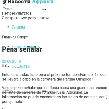
Интернет
Нет результатов
Смотреть все результаты
Туризм
Главная
Спорт
Недвижимость
Pena señalar
02.08.2018
0
0
Общество
Entonces, estás listo para el próximo torneo «Fórmula 1», que
se llevará a cabo en la carretera del Parque Olímpico?
Vale la pena señalar que en Rusia habrá una grandiosa reunión
del auto de carreras de fórmula-rusia. Adicional. La
información se puede encontrar en los sitios de noticias, aquí,
por ejemplo.