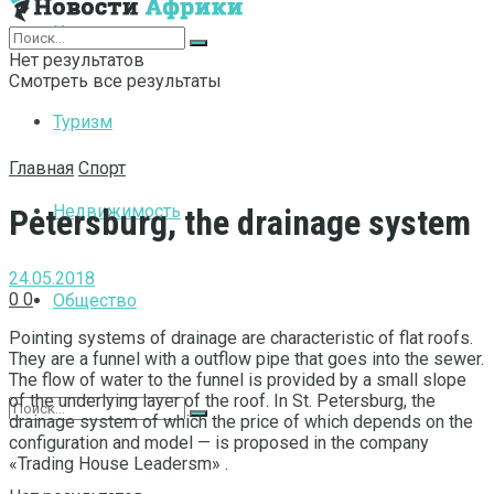
Интернет
Нет результатов
Смотреть все результаты
Туризм
Главная
Спорт
Недвижимость
Petersburg, the drainage system
24.05.2018
0
0
Общество
Pointing systems of drainage are characteristic of flat roofs.
They are a funnel with a outflow pipe that goes into the sewer.
The flow of water to the funnel is provided by a small slope
of the underlying layer of the roof. In St. Petersburg, the
drainage system of which the price of which depends on the
configuration and model — is proposed in the company
«Trading House Leadersm» .