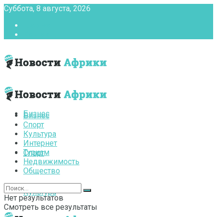
Суббота, 8 августа, 2026
Главная
Контакты
Бизнес
Бизнес
Спорт
Культура
Интернет
Туризм
Спорт
Недвижимость
Общество
Культура
Нет результатов
Смотреть все результаты