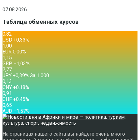
07.08.2026
Таблица обменных курсов
0,82
USD
+0,33
%
1,00
EUR
0,00
%
1,15
GBP
–1,03
%
7,77
JPY
+0,39
%
За 1 000
0,13
CNY
+0,18
%
0,91
CHF
+0,45
%
0,65
AUD
–1,57
%
На страницах нашего сайта вы найдете очень много
интересного. Заходите, читайте, делитесь информацией!