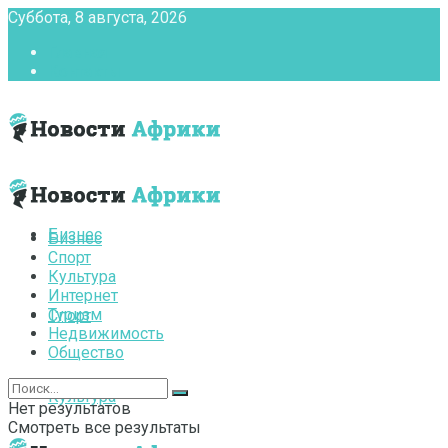
Суббота, 8 августа, 2026
Главная
Контакты
Бизнес
Бизнес
Спорт
Культура
Интернет
Туризм
Спорт
Недвижимость
Общество
Культура
Нет результатов
Смотреть все результаты