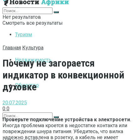
Интернет
Нет результатов
Смотреть все результаты
Туризм
Главная
Культура
Недвижимость
Почему не загорается
индикатор в конвекционной
духовке
Общество
20.07.2025
0
0
Проверьте подключение устройства к электросети
.
Иногда проблема кроется в недостатке контакта или
повреждении шнура питания. Убедитесь, что вилка
надежно вставлена в розетку, а кабель не имеет