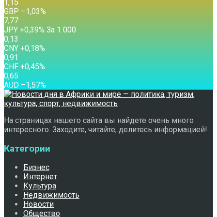
1,15
GBP
–1,03
%
7,77
JPY
+0,39
%
За 1 000
0,13
CNY
+0,18
%
0,91
CHF
+0,45
%
0,65
AUD
–1,57
%
На страницах нашего сайта вы найдете очень много
интересного. Заходите, читайте, делитесь информацией!
Категории
Бизнес
Интернет
Культура
Недвижимость
Новости
Общество