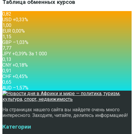
Таблица обменных курсов
0,82
USD
+0,33
%
1,00
EUR
0,00
%
1,15
GBP
–1,03
%
7,77
JPY
+0,39
%
За 1 000
0,13
CNY
+0,18
%
0,91
CHF
+0,45
%
0,65
AUD
–1,57
%
На страницах нашего сайта вы найдете очень много
интересного. Заходите, читайте, делитесь информацией!
Категории