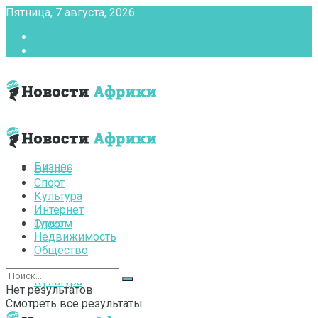
Пятница, 7 августа, 2026
Главная
Контакты
Бизнес
Бизнес
Спорт
Культура
Интернет
Туризм
Спорт
Недвижимость
Общество
Культура
Нет результатов
Смотреть все результаты