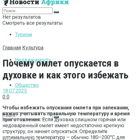
Интернет
Нет результатов
Смотреть все результаты
Туризм
Главная
Культура
Недвижимость
Почему омлет опускается в
духовке и как этого избежать
Общество
18.07.2025
0
0
Чтобы избежать опускания омлета при запекании,
важно учитывать правильную температуру и время
приготовления.
Если духовка слишком горячая или
недоваренный омлет имеет недостаточно крепкую
структуру, он начнет опускаться. Определите
оптимальную температуру – обычно 180–200°C для