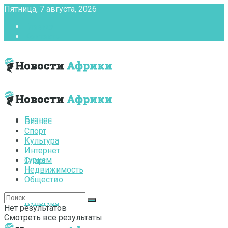
Пятница, 7 августа, 2026
Главная
Контакты
Бизнес
Бизнес
Спорт
Культура
Интернет
Туризм
Спорт
Недвижимость
Общество
Культура
Нет результатов
Смотреть все результаты