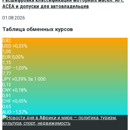
Расшифровка классификаций моторных масел: API,
ACEA и допуски для автовладельцев
01.08.2026
Таблица обменных курсов
0,82
USD
+0,33
%
1,00
EUR
0,00
%
1,15
GBP
–1,03
%
7,77
JPY
+0,39
%
За 1 000
0,13
CNY
+0,18
%
0,91
CHF
+0,45
%
0,65
AUD
–1,57
%