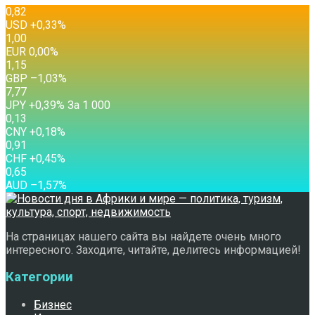
0,82
USD
+0,33
%
1,00
EUR
0,00
%
1,15
GBP
–1,03
%
7,77
JPY
+0,39
%
За 1 000
0,13
CNY
+0,18
%
0,91
CHF
+0,45
%
0,65
AUD
–1,57
%
На страницах нашего сайта вы найдете очень много
интересного. Заходите, читайте, делитесь информацией!
Категории
Бизнес