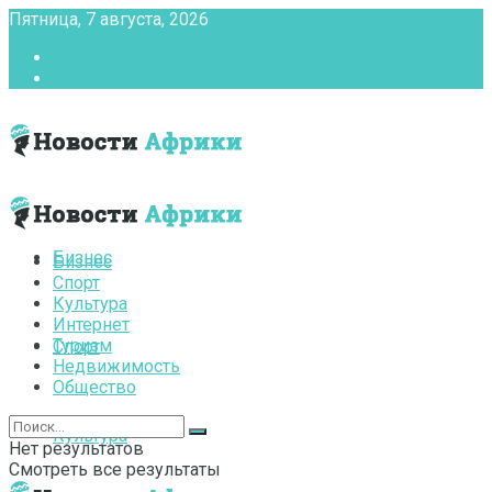
Пятница, 7 августа, 2026
Главная
Контакты
Бизнес
Бизнес
Спорт
Культура
Интернет
Туризм
Спорт
Недвижимость
Общество
Культура
Нет результатов
Смотреть все результаты