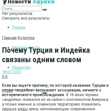
Интернет
Нет результатов
Смотреть все результаты
Туризм
Главная
Культура
Недвижимость
Почему Турция и Индейка
связаны одним словом
Общество
18.07.2025
0
0
Если вы ищете причину, по которой название Турции и
слова «индейка» вызывают ассоциации, начните с
исторического происхождения.
В 16 веке термин
«индейка» появился из-за связи с континентом Америки,
а позже именно в османских территориях появились
первые виды мяса, напоминающие современное