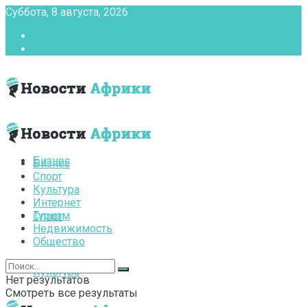
Суббота, 8 августа, 2026
Главная
Контакты
Бизнес
Бизнес
Спорт
Культура
Интернет
Туризм
Спорт
Недвижимость
Общество
Культура
Нет результатов
Смотреть все результаты