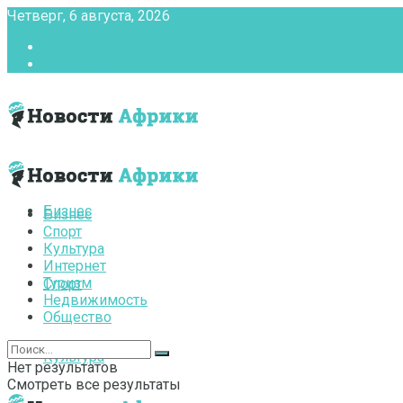
Четверг, 6 августа, 2026
Главная
Контакты
Бизнес
Бизнес
Спорт
Культура
Интернет
Туризм
Спорт
Недвижимость
Общество
Культура
Нет результатов
Смотреть все результаты