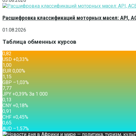
03.08.2026
Расшифровка классификаций моторных масел: API, A
01.08.2026
Таблица обменных курсов
0,82
USD
+0,33
%
1,00
EUR
0,00
%
1,15
GBP
–1,03
%
7,77
JPY
+0,39
%
За 1 000
0,13
CNY
+0,18
%
0,91
CHF
+0,45
%
0,65
AUD
–1,57
%