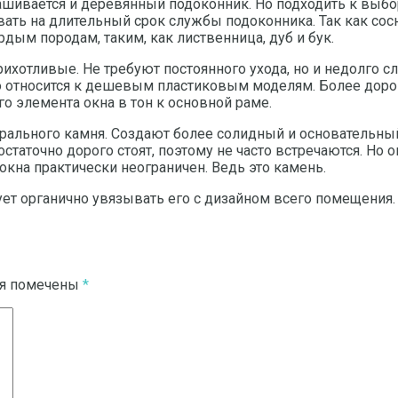
ивается и деревянный подоконник. Но подходить к выбор
ать на длительный срок службы подоконника. Так как сосн
дым породам, таким, как лиственница, дуб и бук.
рихотливые. Не требуют постоянного ухода, но и недолго с
то относится к дешевым пластиковым моделям. Более дор
о элемента окна в тон к основной раме.
рального камня. Создают более солидный и основательный 
статочно дорого стоят, поэтому не часто встречаются. Но
 окна практически неограничен. Ведь это камень.
ует органично увязывать его с дизайном всего помещения.
ля помечены
*