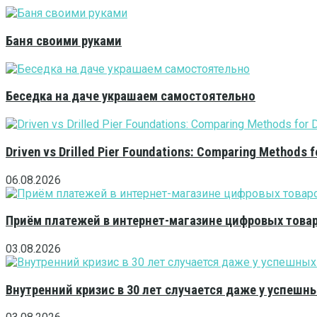
Баня своими руками
Беседка на даче украшаем самостоятельно
Driven vs Drilled Pier Foundations: Comparing Methods f
06.08.2026
Приём платежей в интернет-магазине цифровых това
03.08.2026
Внутренний кризис в 30 лет случается даже у успешн