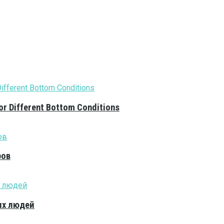
or Different Bottom Conditions
ров
ых людей