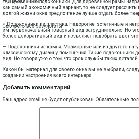
Нет результатов
— Деревянные подоконники. Для деревянной рамы напраш
как самый экономичный вариант, то не следует рассчитыв
долгой жизни окна предпочтение лучше отдать более твер
– Подоконники из пластика. Недорогие, эстетичные и неп
Смотреть все результаты
им первоначальный товарный вид затруднительно. Но э
более декоративный вид и позволяет подобрать цвет этог
— Подоконники из камня. Мраморные или из другого нату
классическому дизайну помещения. Такие подоконники до
вид. Не говоря уже о том, что срок службы таких деталей
Какой бы материал для своего окна вы не выбрали, след
создании настроения всего интерьера.
Добавить комментарий
Ваш адрес email не будет опубликован.
Обязательные по