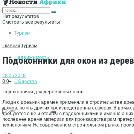
Интернет
Нет результатов
Смотреть все результаты
Туризм
Главная
Туризм
Недвижимость
Подоконники для окон из дерев
28.06.2018
0
0
Общество
Подоконники для деревянных окон.
Люди с древних времен применяли в строительстве древе
домов, но и в других производственных сферах. В домах
требуются еще и отливы с подоконниками и именно о ни
последнее время материал для производства рам претер
технологиям. На современном строительном рынке произ