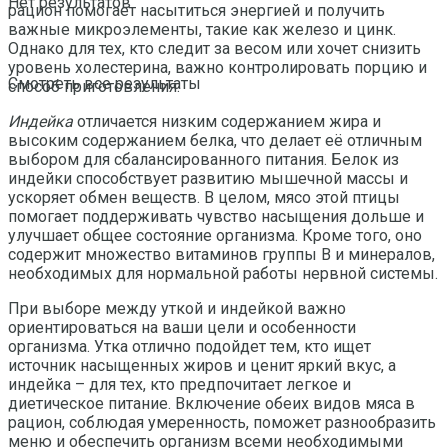
Нет результатов
рацион помогает насытиться энергией и получить
важные микроэлементы, такие как железо и цинк.
Однако для тех, кто следит за весом или хочет снизить
уровень холестерина, важно контролировать порцию и
Смотреть все результаты
способ приготовления.
Индейка
отличается низким содержанием жира и
высоким содержанием белка, что делает её отличным
выбором для сбалансированного питания. Белок из
индейки способствует развитию мышечной массы и
ускоряет обмен веществ. В целом, мясо этой птицы
помогает поддерживать чувство насыщения дольше и
улучшает общее состояние организма. Кроме того, оно
содержит множество витаминов группы B и минералов,
необходимых для нормальной работы нервной системы.
При выборе между уткой и индейкой важно
ориентироваться на ваши цели и особенности
организма. Утка отлично подойдет тем, кто ищет
источник насыщенных жиров и ценит яркий вкус, а
индейка – для тех, кто предпочитает легкое и
диетическое питание. Включение обеих видов мяса в
рацион, соблюдая умеренность, поможет разнообразить
меню и обеспечить организм всеми необходимыми