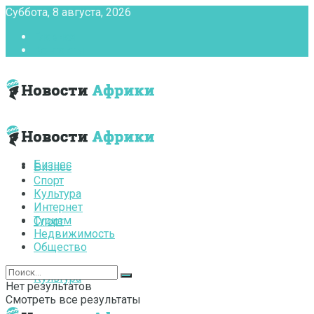
Суббота, 8 августа, 2026
Главная
Контакты
Бизнес
Бизнес
Спорт
Культура
Интернет
Туризм
Спорт
Недвижимость
Общество
Культура
Нет результатов
Смотреть все результаты