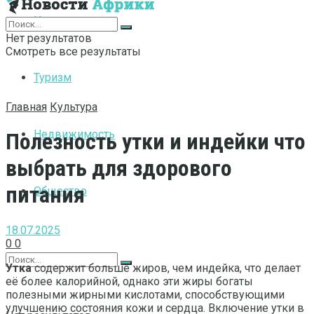
Интернет
Нет результатов
Смотреть все результаты
Туризм
Главная
Культура
Недвижимость
Полезность утки и индейки что
выбрать для здорового
питания
Общество
18.07.2025
0
0
Утка
содержит больше жиров, чем индейка, что делает
её более калорийной, однако эти жиры богаты
полезными жирными кислотами, способствующими
улучшению состояния кожи и сердца. Включение утки в