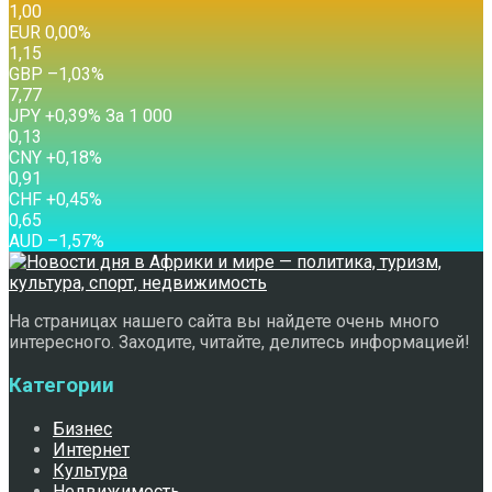
1,00
EUR
0,00
%
1,15
GBP
–1,03
%
7,77
JPY
+0,39
%
За 1 000
0,13
CNY
+0,18
%
0,91
CHF
+0,45
%
0,65
AUD
–1,57
%
На страницах нашего сайта вы найдете очень много
интересного. Заходите, читайте, делитесь информацией!
Категории
Бизнес
Интернет
Культура
Недвижимость