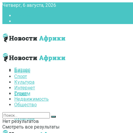
Четверг, 6 августа, 2026
Главная
Контакты
Бизнес
Бизнес
Спорт
Культура
Интернет
Туризм
Спорт
Недвижимость
Общество
Культура
Нет результатов
Смотреть все результаты