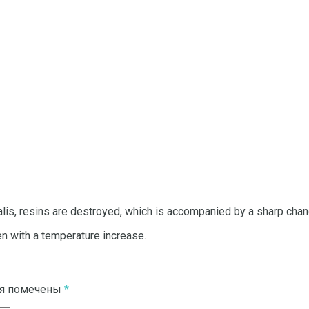
alis, resins are destroyed, which is accompanied by a sharp chan
en with a temperature increase.
ля помечены
*