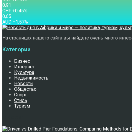
0,91
CHF
+0,45
%
0,65
AUD
–1,57
%
На страницах нашего сайта вы найдете очень много интере
Категории
Бизнес
Интернет
Культура
Недвижимость
Новости
Общество
Спорт
Стиль
Туризм
Свежее