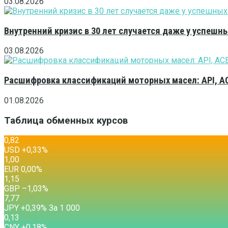
03.08.2026
Внутренний кризис в 30 лет случается даже у успешн
03.08.2026
Расшифровка классификаций моторных масел: API, A
01.08.2026
Таблица обменных курсов
0,82
USD
+0,33
%
1,00
EUR
0,00
%
1,15
GBP
–1,03
%
7,77
JPY
+0,39
%
За 1 000
0,13
CNY
+0,18
%