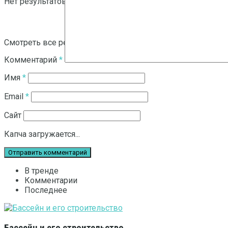
Нет результатов
Смотреть все результаты
Комментарий
*
Имя
*
Email
*
Сайт
Капча загружается...
В тренде
Комментарии
Последнее