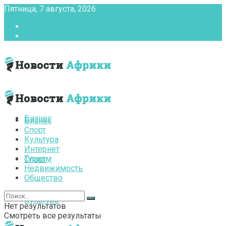
Пятница, 7 августа, 2026
Главная
Контакты
Бизнес
Бизнес
Спорт
Культура
Интернет
Туризм
Спорт
Недвижимость
Общество
Культура
Нет результатов
Смотреть все результаты