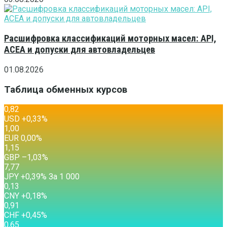
Расшифровка классификаций моторных масел: API,
ACEA и допуски для автовладельцев
01.08.2026
Таблица обменных курсов
0,82
USD
+0,33
%
1,00
EUR
0,00
%
1,15
GBP
–1,03
%
7,77
JPY
+0,39
%
За 1 000
0,13
CNY
+0,18
%
0,91
CHF
+0,45
%
0,65