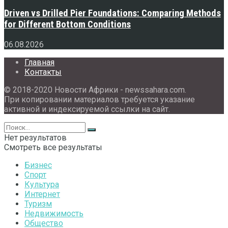
Driven vs Drilled Pier Foundations: Comparing Methods
for Different Bottom Conditions
06.08.2026
Главная
Контакты
© 2018-2020 Новости Африки - newssahara.com.
При копировании материалов требуется указание
активной и индексируемой ссылки на сайт.
Нет результатов
Смотреть все результаты
Бизнес
Спорт
Культура
Интернет
Туризм
Недвижимость
Общество