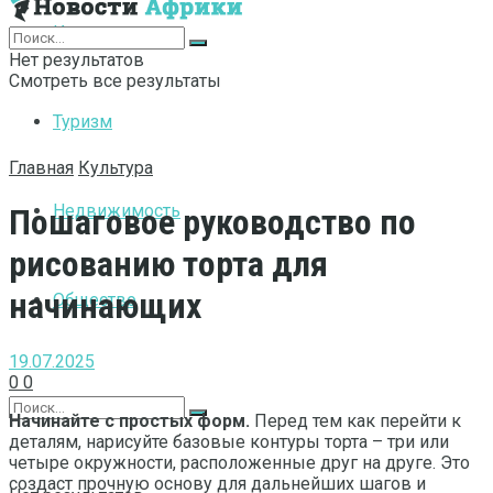
Интернет
Нет результатов
Смотреть все результаты
Туризм
Главная
Культура
Недвижимость
Пошаговое руководство по
рисованию торта для
начинающих
Общество
19.07.2025
0
0
Начинайте с простых форм.
Перед тем как перейти к
деталям, нарисуйте базовые контуры торта – три или
четыре окружности, расположенные друг на друге. Это
создаст прочную основу для дальнейших шагов и