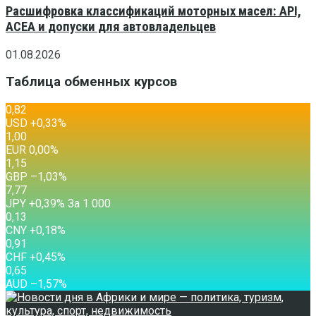
Расшифровка классификаций моторных масел: API,
ACEA и допуски для автовладельцев
01.08.2026
Таблица обменных курсов
0,82
USD
+0,33
%
1,00
EUR
0,00
%
1,15
GBP
–1,03
%
7,77
JPY
+0,39
%
За 1 000
0,13
CNY
+0,18
%
0,91
CHF
+0,45
%
0,65
AUD
–1,57
%