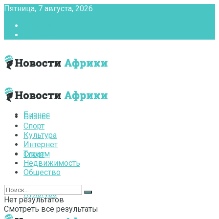
Пятница, 7 августа, 2026
Главная
Контакты
Бизнес
Бизнес
Спорт
Культура
Интернет
Туризм
Спорт
Недвижимость
Общество
Культура
Нет результатов
Смотреть все результаты