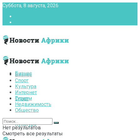
Суббота, 8 августа, 2026
Главная
Контакты
Бизнес
Бизнес
Спорт
Культура
Интернет
Туризм
Спорт
Недвижимость
Общество
Культура
Нет результатов
Смотреть все результаты