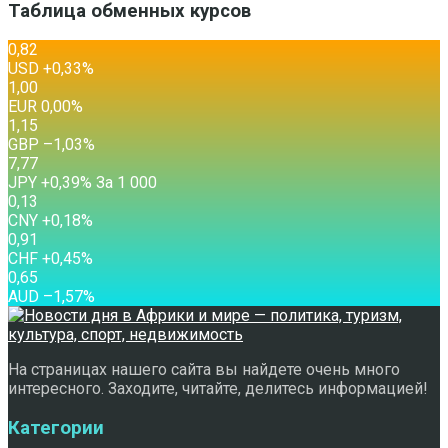
Таблица обменных курсов
0,82
USD
+0,33
%
1,00
EUR
0,00
%
1,15
GBP
–1,03
%
7,77
JPY
+0,39
%
За 1 000
0,13
CNY
+0,18
%
0,91
CHF
+0,45
%
0,65
AUD
–1,57
%
На страницах нашего сайта вы найдете очень много
интересного. Заходите, читайте, делитесь информацией!
Категории