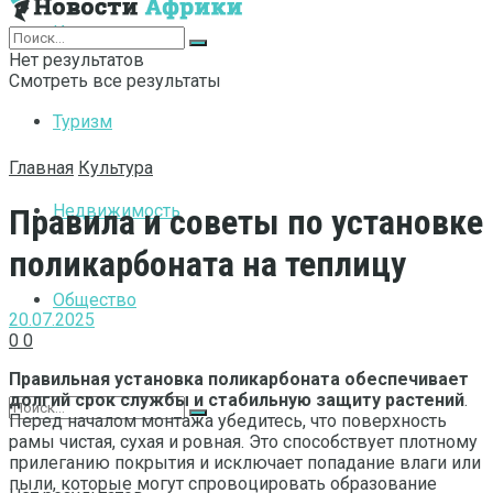
Интернет
Нет результатов
Смотреть все результаты
Туризм
Главная
Культура
Недвижимость
Правила и советы по установке
поликарбоната на теплицу
Общество
20.07.2025
0
0
Правильная установка поликарбоната обеспечивает
долгий срок службы и стабильную защиту растений
.
Перед началом монтажа убедитесь, что поверхность
рамы чистая, сухая и ровная. Это способствует плотному
прилеганию покрытия и исключает попадание влаги или
пыли, которые могут спровоцировать образование