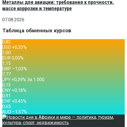
Металлы для авиации: требования к прочности,
массе коррозии и температуре
07.08.2026
Таблица обменных курсов
0,82
USD
+0,33
%
1,00
EUR
0,00
%
1,15
GBP
–1,03
%
7,77
JPY
+0,39
%
За 1 000
0,13
CNY
+0,18
%
0,91
CHF
+0,45
%
0,65
AUD
–1,57
%