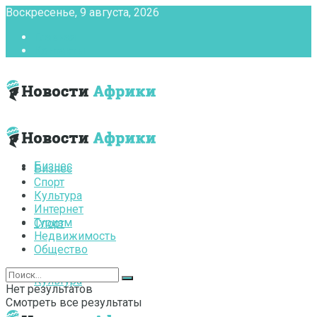
Воскресенье, 9 августа, 2026
Главная
Контакты
Бизнес
Бизнес
Спорт
Культура
Интернет
Туризм
Спорт
Недвижимость
Общество
Культура
Нет результатов
Смотреть все результаты