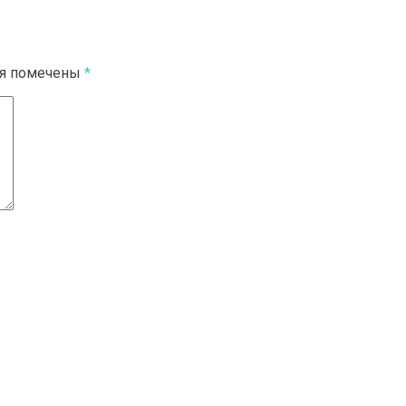
ля помечены
*