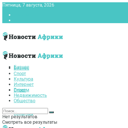
Пятница, 7 августа, 2026
Главная
Контакты
Бизнес
Бизнес
Спорт
Культура
Интернет
Туризм
Спорт
Недвижимость
Общество
Культура
Нет результатов
Смотреть все результаты