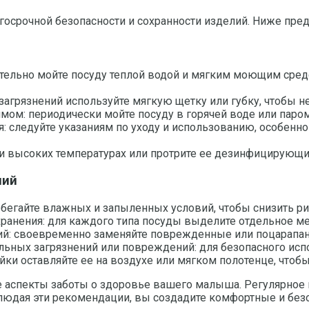
лгосрочной безопасности и сохранности изделий. Ниже пр
тельно мойте посуду теплой водой и мягким моющим средс
 загрязнений используйте мягкую щетку или губку, чтобы н
м: периодически мойте посуду в горячей воде или паром
 следуйте указаниям по уходу и использованию, особенно
и высоких температурах или протрите ее дезинфицирующи
ний
избегайте влажных и запыленных условий, чтобы снизить ри
ранения: для каждого типа посуды выделите отдельное ме
ий: своевременно заменяйте поврежденные или поцарапан
ильных загрязнений или повреждений: для безопасного ис
йки оставляйте ее на воздухе или мягком полотенце, чтоб
 аспекты заботы о здоровье вашего малыша. Регулярное 
людая эти рекомендации, вы создадите комфортные и безо