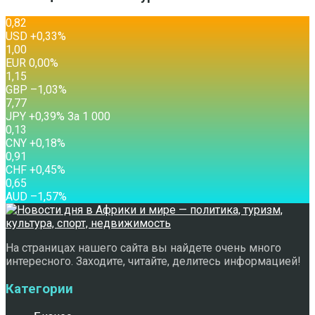
0,82
USD
+0,33
%
1,00
EUR
0,00
%
1,15
GBP
–1,03
%
7,77
JPY
+0,39
%
За 1 000
0,13
CNY
+0,18
%
0,91
CHF
+0,45
%
0,65
AUD
–1,57
%
На страницах нашего сайта вы найдете очень много
интересного. Заходите, читайте, делитесь информацией!
Категории