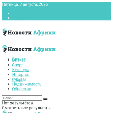
Пятница, 7 августа, 2026
Главная
Контакты
Бизнес
Бизнес
Спорт
Культура
Интернет
Туризм
Спорт
Недвижимость
Общество
Культура
Нет результатов
Смотреть все результаты