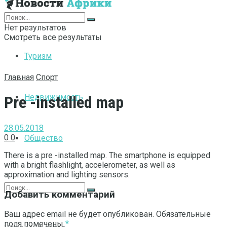
Интернет
Нет результатов
Смотреть все результаты
Туризм
Главная
Спорт
Недвижимость
Pre -installed map
28.05.2018
0
0
Общество
There is a pre -installed map. The smartphone is equipped
with a bright flashlight, accelerometer, as well as
approximation and lighting sensors.
Добавить комментарий
Ваш адрес email не будет опубликован.
Обязательные
поля помечены
*