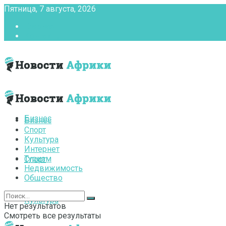
Пятница, 7 августа, 2026
Главная
Контакты
Бизнес
Бизнес
Спорт
Культура
Интернет
Туризм
Спорт
Недвижимость
Общество
Культура
Нет результатов
Смотреть все результаты