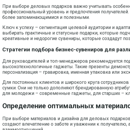
При выборе деловых подарков важно учитывать особеннос
профессиональный уровень и предпочтения получателей.
более запоминающимися и полезными.
Ключ к успеху – сегментация целевой аудитории и адапт
выбирать практичные и статусные подарки, которые подч
креативные и недорогие сувениры, которые создадут поз
Стратегии подбора бизнес-сувениров для разл
Для руководителей и топ-менеджеров рекомендуется по
высокотехнологичные гаджеты. Такие презенты демонстр
персонализация – гравировка, именная упаковка или эк
Для постоянных клиентов и широкого круга сотруднико
сумки. Они не только дополняют брендированную атрибут
для молодежи – современные гаджеты, для старших – кл
Определение оптимальных материало
При выборе материалов и дизайна для деловых подарко
создают впечатление о заботе и уважении к получателю
взаимоотношений.