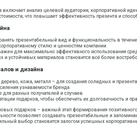
включает анализ целевой аудитории, корпоративной иденти
 стоимости, что повышает эффективность презента и спо
айна
ранять презентабельный вид и функциональность в течени
 корпоративному стилю и ценностям компании.
важен для максимально эффективного использования сред
х и устойчивых материалов становится всё более востреб
алов и дизайна
дерево, кожа, металл – для создания солидных и презент
силения узнаваемости бренда.
для разных получателей и случаев.
тации подарков, чтобы обеспечить их долговечность и пра
ловых подарков – важный этап формирования позитивного
альности позволяет создавать презентабельные и запоми
равильный выбор становится залогом успешных корпоративн