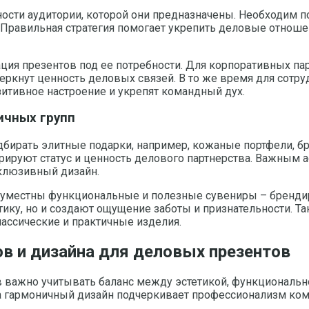
ти аудитории, которой они предназначены. Необходим под
 Правильная стратегия помогает укрепить деловые отноше
ация презентов под ее потребности. Для корпоративных п
еркнут ценность деловых связей. В то же время для сотр
итивное настроение и укрепят командный дух.
ичных групп
дбирать элитные подарки, например, кожаные портфели, 
ируют статус и ценность делового партнерства. Важным 
склюзивный дизайн.
в уместны функциональные и полезные сувениры – бренд
ику, но и создают ощущение заботы и признательности. Т
ассические и практичные изделия.
в и дизайна для деловых презентов
в важно учитывать баланс между эстетикой, функциональ
, а гармоничный дизайн подчеркивает профессионализм ко