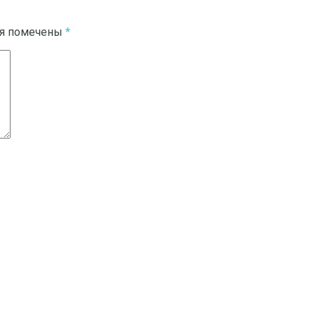
ля помечены
*