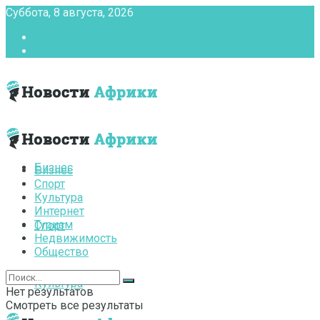
Суббота, 8 августа, 2026
Главная
Контакты
Бизнес
Бизнес
Спорт
Культура
Интернет
Туризм
Спорт
Недвижимость
Общество
Культура
Нет результатов
Смотреть все результаты