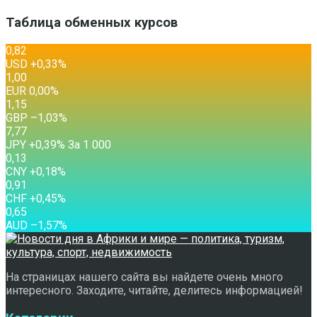
Таблица обменных курсов
0,82
USD
+0,33
%
1,00
EUR
0,00
%
1,15
GBP
–1,03
%
7,77
JPY
+0,39
%
За 1 000
0,13
CNY
+0,18
%
0,91
CHF
+0,45
%
0,65
AUD
–1,57
%
На страницах нашего сайта вы найдете очень много
интересного. Заходите, читайте, делитесь информацией!