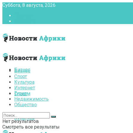
Суббота, 8 августа, 2026
Главная
Контакты
Бизнес
Бизнес
Спорт
Культура
Интернет
Туризм
Спорт
Недвижимость
Общество
Культура
Нет результатов
Смотреть все результаты