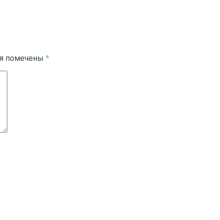
ля помечены
*