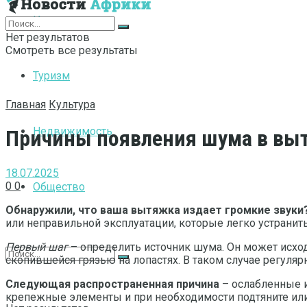
Интернет
Нет результатов
Смотреть все результаты
Туризм
Главная
Культура
Недвижимость
Причины появления шума в выт
18.07.2025
0
0
Общество
Обнаружили, что ваша вытяжка издает громкие звуки
или неправильной эксплуатации, которые легко устранить
Первый шаг
– определить источник шума. Он может исходи
скопившейся грязью на лопастях. В таком случае регуляр
Следующая распространенная причина
– ослабленные и
крепежные элементы и при необходимости подтяните или