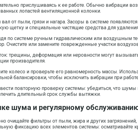
мательно прислушиваясь к ее работе. Обычно вибрации во
ованных лопастей вентиляционной колонки.
 вал от пыли, грязи и нагара. Засоры в системе появляют
гкую щетку и специальные чистящие средства для удалени
ройдя по системе ручным гидравлическим или воздушным т
ор. Очистите или замените поврежденные участки воздухо
ток: трещины, деформация или неровности могут вызыват
кции производителя.
мите колесо и проверьте его равномерность массы. Испол
ьной балансировки, чтобы исключить вибрации при работе
вести повторную проверку системы: убедиться, что шумы и
спечить длительный срок службы вытяжки.
ке шума и регулярному обслуживани
о очищайте фильтры от пыли, жира и других загрязнений,
льную фиксацию всех элементов системы: осматривайте кре