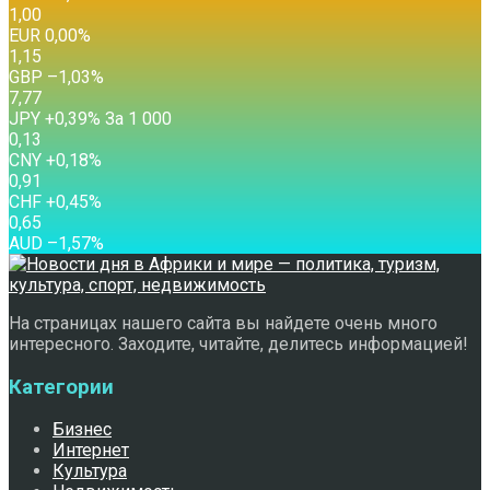
1,00
EUR
0,00
%
1,15
GBP
–1,03
%
7,77
JPY
+0,39
%
За 1 000
0,13
CNY
+0,18
%
0,91
CHF
+0,45
%
0,65
AUD
–1,57
%
На страницах нашего сайта вы найдете очень много
интересного. Заходите, читайте, делитесь информацией!
Категории
Бизнес
Интернет
Культура