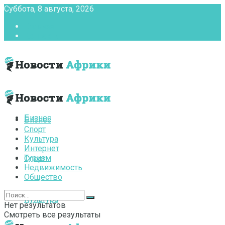
Суббота, 8 августа, 2026
Главная
Контакты
Бизнес
Бизнес
Спорт
Культура
Интернет
Туризм
Спорт
Недвижимость
Общество
Культура
Нет результатов
Смотреть все результаты