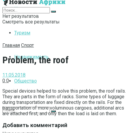
Интернет
Нет результатов
Смотреть все результаты
Туризм
Главная
Спорт
Недвижимость
Problem, the roof
11.05.2018
0
0
Общество
Special devices helped to solve this problem, the roof rails.
They are parts in the form of racks. Some types of luggage
during transportation are fixed directly on the rails. For the
transportation of more voluminous cargoes, additional arcs
are attached first, and only then the load is laid on them.
Добавить комментарий