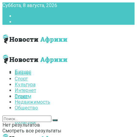
Суббота, 8 августа, 2026
Главная
Контакты
Бизнес
Бизнес
Спорт
Культура
Интернет
Туризм
Спорт
Недвижимость
Общество
Культура
Нет результатов
Смотреть все результаты