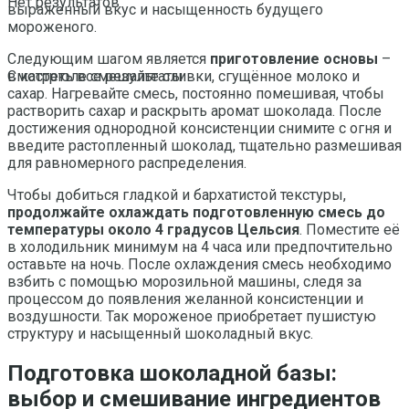
Нет результатов
выраженный вкус и насыщенность будущего
мороженого.
Следующим шагом является
приготовление основы
–
в кастрюле смешайте сливки, сгущённое молоко и
Смотреть все результаты
сахар. Нагревайте смесь, постоянно помешивая, чтобы
растворить сахар и раскрыть аромат шоколада. После
достижения однородной консистенции снимите с огня и
введите растопленный шоколад, тщательно размешивая
для равномерного распределения.
Чтобы добиться гладкой и бархатистой текстуры,
продолжайте охлаждать подготовленную смесь до
температуры около 4 градусов Цельсия
. Поместите её
в холодильник минимум на 4 часа или предпочтительно
оставьте на ночь. После охлаждения смесь необходимо
взбить с помощью морозильной машины, следя за
процессом до появления желанной консистенции и
воздушности. Так мороженое приобретает пушистую
структуру и насыщенный шоколадный вкус.
Подготовка шоколадной базы:
выбор и смешивание ингредиентов