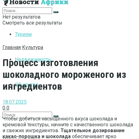
Интернет
Нет результатов
Смотреть все результаты
Туризм
Главная
Культура
Недвижимость
Процесс изготовления
шоколадного мороженого из
ингредиентов
Общество
18.07.2025
0
0
Чтобы добиться насыщенного вкуса шоколада и
кремовой текстуры, начните с качественного шоколада
и свежих ингредиентов.
Тщательное дозирование
какао-порошка и шоколада
обеспечивает ярко