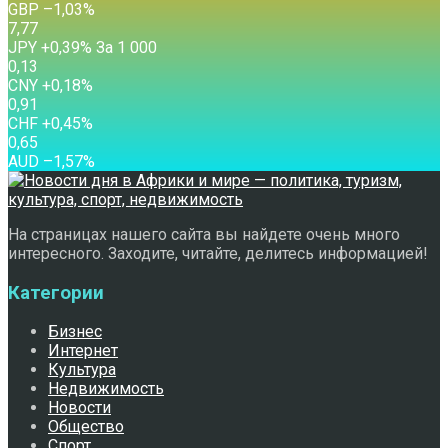
GBP
–1,03
%
7,77
JPY
+0,39
%
За 1 000
0,13
CNY
+0,18
%
0,91
CHF
+0,45
%
0,65
AUD
–1,57
%
На страницах нашего сайта вы найдете очень много
интересного. Заходите, читайте, делитесь информацией!
Категории
Бизнес
Интернет
Культура
Недвижимость
Новости
Общество
Спорт