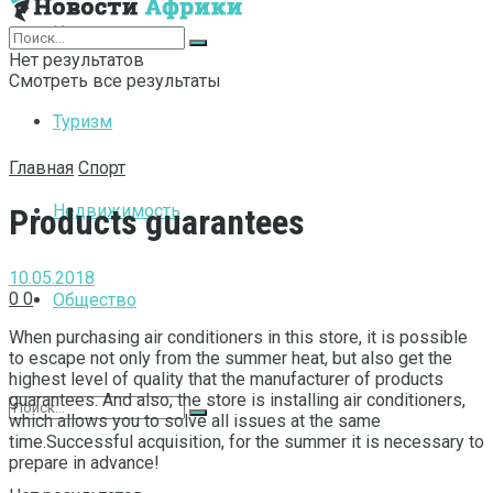
Интернет
Нет результатов
Смотреть все результаты
Туризм
Главная
Спорт
Недвижимость
Products guarantees
10.05.2018
0
0
Общество
When purchasing air conditioners in this store, it is possible
to escape not only from the summer heat, but also get the
highest level of quality that the manufacturer of products
guarantees.
And also, the store is installing air conditioners,
which allows you to solve all issues at the same
time.Successful acquisition, for the summer it is necessary to
prepare in advance!