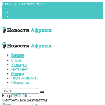
Пятница, 7 августа, 2026
Главная
Контакты
Бизнес
Бизнес
Спорт
Культура
Интернет
Туризм
Спорт
Недвижимость
Общество
Культура
Нет результатов
Смотреть все результаты