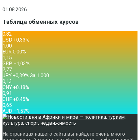
01.08.2026
Таблица обменных курсов
0,82
USD
+0,33
%
1,00
EUR
0,00
%
1,15
GBP
–1,03
%
7,77
JPY
+0,39
%
За 1 000
0,13
CNY
+0,18
%
0,91
CHF
+0,45
%
0,65
AUD
–1,57
%
На страницах нашего сайта вы найдете очень много
интересного. Заходите, читайте, делитесь информацией!