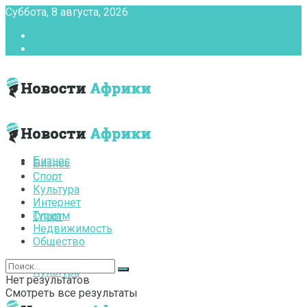
Суббота, 8 августа, 2026
Главная
Контакты
Бизнес
Бизнес
Спорт
Культура
Интернет
Туризм
Спорт
Недвижимость
Общество
Культура
Нет результатов
Смотреть все результаты