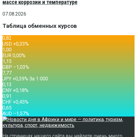
массе коррозии и температуре
07.08.2026
Таблица обменных курсов
0,82
USD
+0,33
%
1,00
EUR
0,00
%
1,15
GBP
–1,03
%
7,77
JPY
+0,39
%
За 1 000
0,13
CNY
+0,18
%
0,91
CHF
+0,45
%
0,65
AUD
–1,57
%
На страницах нашего сайта вы найдете очень много