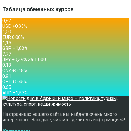
Таблица обменных курсов
0,82
USD
+0,33
%
1,00
EUR
0,00
%
1,15
GBP
–1,03
%
7,77
JPY
+0,39
%
За 1 000
0,13
CNY
+0,18
%
0,91
CHF
+0,45
%
0,65
AUD
–1,57
%
На страницах нашего сайта вы найдете очень много
интересного. Заходите, читайте, делитесь информацией!