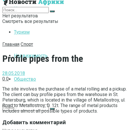
Интернет
Нет результатов
Смотреть все результаты
Туризм
Главная
Спорт
Недвижимость
Profile pipes from the
28.05.2018
0
0
Общество
The site involves the purchase of a metal rolling and a pickup.
The client can buy profile pipes from the warehouse in St.
Petersburg, which is located in the village of Metallostroy, ul.
Road to Metallostroy, D. 12t. The range of metal products
includes almost all possible types of products.
Добавить комментарий