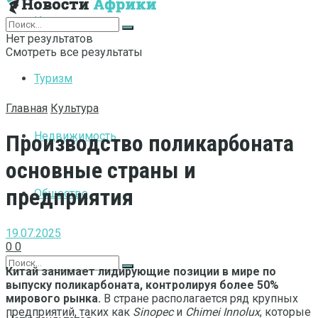
Интернет
Нет результатов
Смотреть все результаты
Туризм
Главная
Культура
Недвижимость
Производство поликарбоната
основные страны и
предприятия
Общество
19.07.2025
0
0
Китай занимает лидирующие позиции в мире по
выпуску поликарбоната, контролируя более 50%
мирового рынка.
В стране располагается ряд крупных
предприятий, таких как
Sinopec
и
Chimei Innolux
, которые