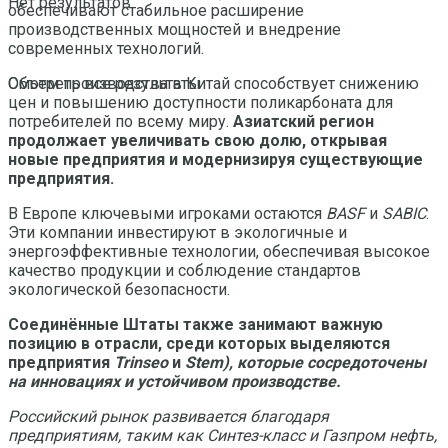
Нет результатов
обеспечивают стабильное расширение
производственных мощностей и внедрение
современных технологий.
Объем производства в Китай способствует снижению
Смотреть все результаты
цен и повышению доступности поликарбоната для
потребителей по всему миру.
Азиатский регион
продолжает увеличивать свою долю, открывая
новые предприятия и модернизируя существующие
предприятия.
В Европе ключевыми игроками остаются
BASF
и
SABIC
.
Эти компании инвестируют в экологичные и
энергоэффективные технологии, обеспечивая высокое
качество продукции и соблюдение стандартов
экологической безопасности.
Соединённые Штаты также занимают важную
позицию в отрасли, среди которых выделяются
предприятия
Trinseo
и
Stem), которые сосредоточены
на инновациях и устойчивом производстве.
Российский рынок развивается благодаря
предприятиям, таким как
Синтез-класс
и
Газпром нефть
,