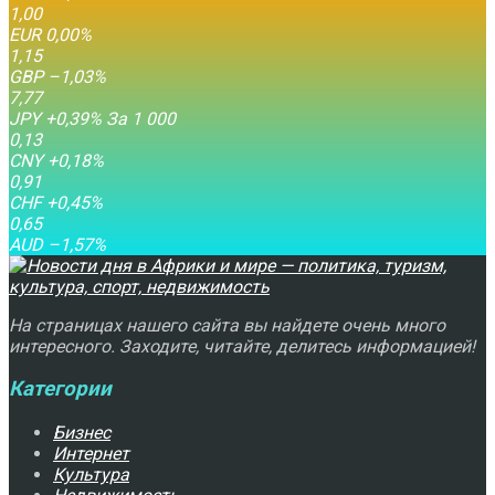
1,00
EUR
0,00
%
1,15
GBP
–1,03
%
7,77
JPY
+0,39
%
За 1 000
0,13
CNY
+0,18
%
0,91
CHF
+0,45
%
0,65
AUD
–1,57
%
На страницах нашего сайта вы найдете очень много
интересного. Заходите, читайте, делитесь информацией!
Категории
Бизнес
Интернет
Культура