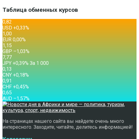
Таблица обменных курсов
0,82
USD
+0,33
%
1,00
EUR
0,00
%
1,15
GBP
–1,03
%
7,77
JPY
+0,39
%
За 1 000
0,13
CNY
+0,18
%
0,91
CHF
+0,45
%
0,65
AUD
–1,57
%
На страницах нашего сайта вы найдете очень много
интересного. Заходите, читайте, делитесь информацией!