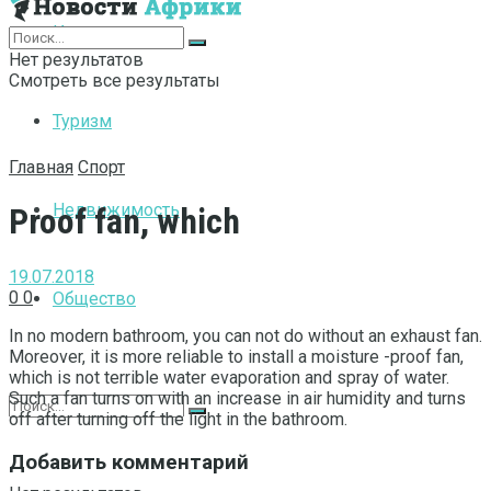
Интернет
Нет результатов
Смотреть все результаты
Туризм
Главная
Спорт
Недвижимость
Proof fan, which
19.07.2018
0
0
Общество
In no modern bathroom, you can not do without an exhaust fan.
Moreover, it is more reliable to install a moisture -proof fan,
which is not terrible water evaporation and spray of water.
Such a fan turns on with an increase in air humidity and turns
off after turning off the light in the bathroom.
Добавить комментарий