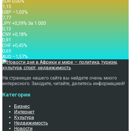
EUR
0,00
%
1,15
GBP
–1,03
%
7,77
JPY
+0,39
%
За 1 000
0,13
CNY
+0,18
%
0,91
CHF
+0,45
%
0,65
AUD
–1,57
%
На страницах нашего сайта вы найдете очень много
интересного. Заходите, читайте, делитесь информацией!
Категории
Бизнес
Интернет
Культура
Недвижимость
Новости