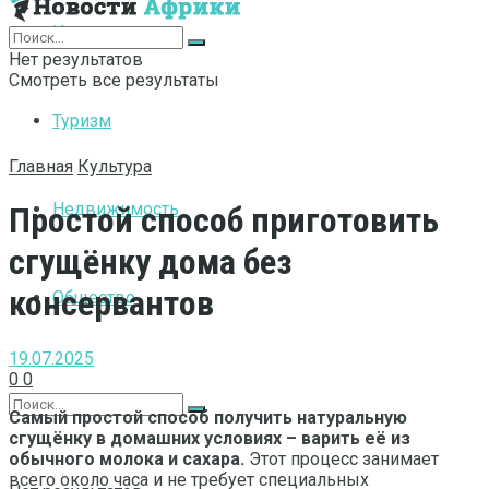
Интернет
Нет результатов
Смотреть все результаты
Туризм
Главная
Культура
Недвижимость
Простой способ приготовить
сгущёнку дома без
консервантов
Общество
19.07.2025
0
0
Самый простой способ получить натуральную
сгущёнку в домашних условиях – варить её из
обычного молока и сахара.
Этот процесс занимает
всего около часа и не требует специальных